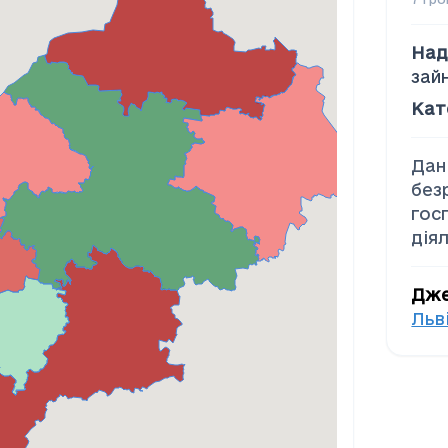
Над
зай
Кат
Дан
без
гос
дія
Дж
Льв