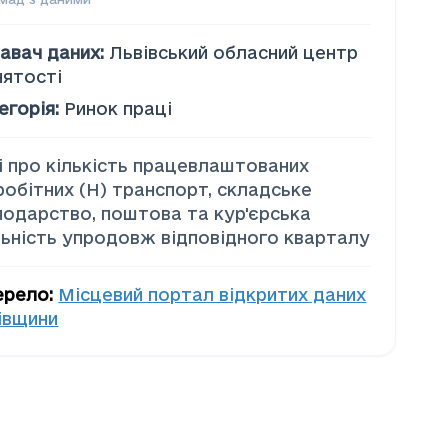
авач даних
:
Львівський обласний центр
нятості
егорія
:
Ринок праці
і про кількість працевлаштованих
робітних (H) транспорт, складське
подарство, поштова та кур'єрська
льність упродовж відповідного кварталу
ерело
:
Місцевий портал відкритих даних
івщини