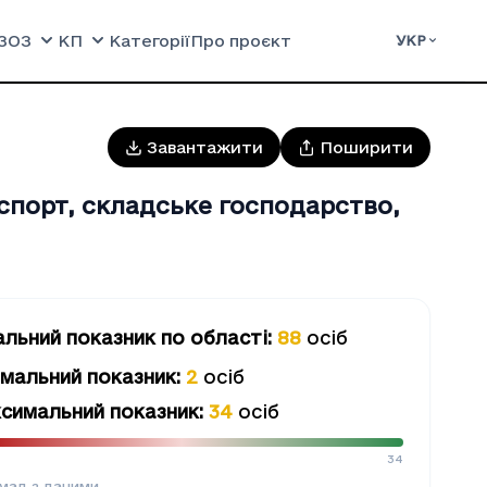
ЗОЗ
КП
Категорії
Про проєкт
УКР
Завантажити
Поширити
спорт, складське господарство,
альний показник
по області
:
88
осіб
імальний показник
:
2
осіб
симальний показник
:
34
осіб
34
мад з даними