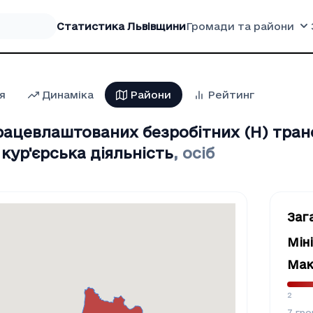
Статистика Львівщини
Громади та райони
я
Динаміка
Райони
Рейтинг
працевлаштованих безробітних (H) тран
кур'єрська діяльність
,
осіб
Заг
Мін
Мак
2
7
гро