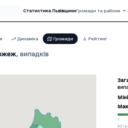
Статистика Львівщини
Громади та райони
я
Динаміка
Громади
Рейтинг
пожеж
,
випадків
Заг
вип
Мін
Мак
2
80
гр