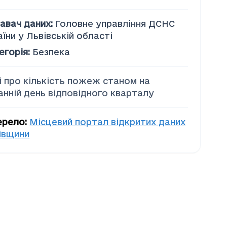
авач даних
:
Головне управління ДСНС
аїни у Львівській області
егорія
:
Безпека
і про кількість пожеж станом на
анній день відповідного кварталу
ерело
:
Місцевий портал відкритих даних
івщини