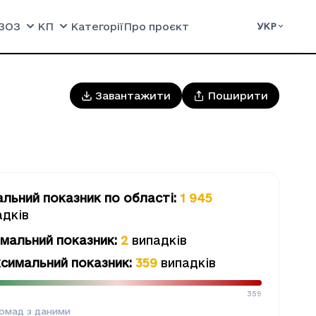
ЗОЗ
КП
Категорії
Про проєкт
УКР
Завантажити
Поширити
альний показник
по області
:
1 945
адків
імальний показник
:
2
випадків
симальний показник
:
359
випадків
359
омад з даними