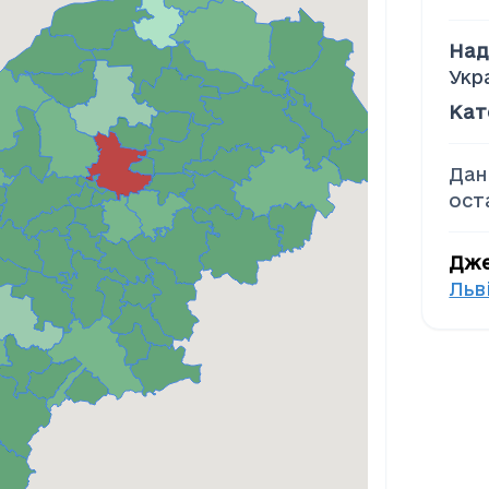
Над
Укр
Кат
Дан
ост
Дж
Льв