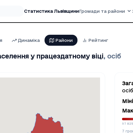
Статистика Львівщини
Громади та райони
я
Динаміка
Райони
Рейтинг
аселення у працездатному віці
,
осіб
Заг
осі
Мін
Мак
97 82
7
гро