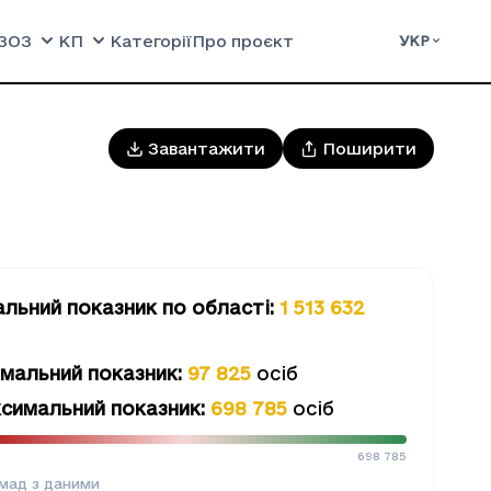
ЗОЗ
КП
Категорії
Про проєкт
УКР
Завантажити
Поширити
альний показник
по області
:
1 513 632
б
імальний показник
:
97 825
осіб
симальний показник
:
698 785
осіб
5
698 785
мад з даними