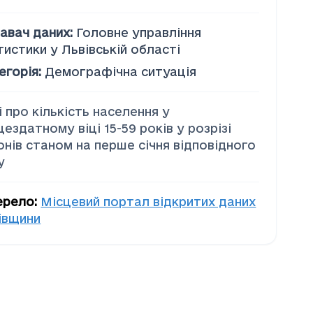
авач даних
:
Головне управління
тистики у Львівській області
егорія
:
Демографічна ситуація
і про кількість населення у
цездатному віці 15-59 років у розрізі
онів станом на перше січня відповідного
у
ерело
:
Місцевий портал відкритих даних
івщини