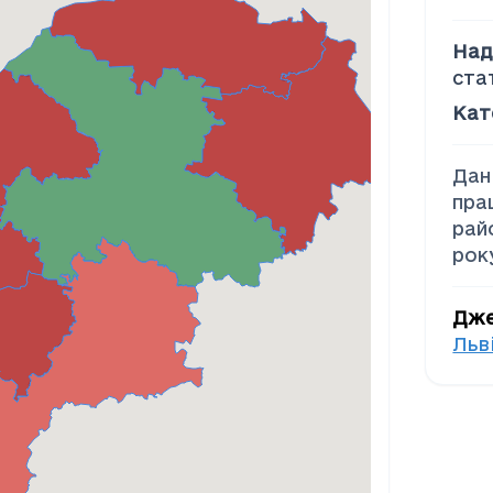
Над
ста
Кат
Дан
пра
рай
рок
Дж
Льв