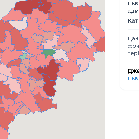
Льв
адм
Кат
Дан
фон
пер
Дж
Льв