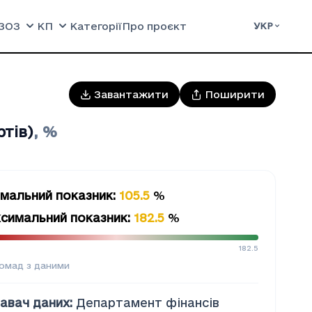
ЗОЗ
КП
Категорії
Про проєкт
УКР
Завантажити
Поширити
тів)
,
%
імальний показник
:
105.5
%
симальний показник
:
182.5
%
182.5
омад з даними
авач даних
:
Департамент фінансів