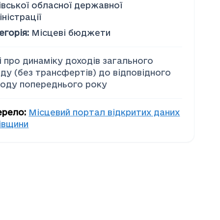
івської обласної державної
іністрації
егорія
:
Місцеві бюджети
і про динаміку доходів загального
ду (без трансфертів) до відповідного
іоду попереднього року
ерело
:
Місцевий портал відкритих даних
івщини