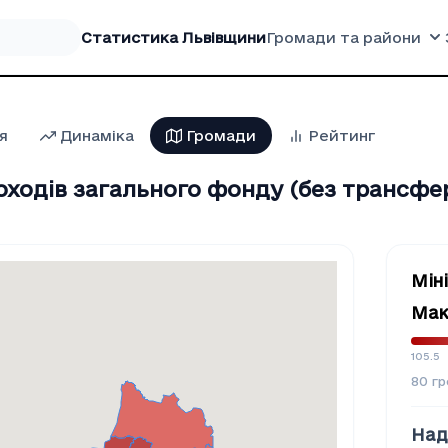
Статистика Львівщини
Громади та райони
я
Динаміка
Громади
Рейтинг
оходів загального фонду (без трансфер
Мін
Мак
105.5
80
гр
Над