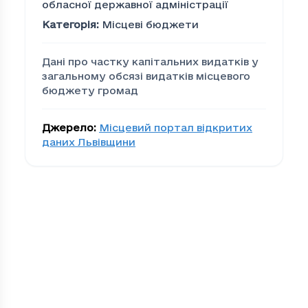
обласної державної адміністрації
Категорія
:
Місцеві бюджети
Дані про частку капітальних видатків у
загальному обсязі видатків місцевого
бюджету громад
Джерело
:
Місцевий портал відкритих
даних Львівщини
Частка капітальних вид
Громада
Ча
00279edd-bacc-4cea-be0d-efc80d873eab
7.4
01c58787-4901-4ec2-9c82-559162245a92
3.1
09cef80a-5e2a-41fb-9c62-cfdfcaef9900
14.
18cd1b6f-c770-4386-8cf4-3f6819d9d732
10.
1d7ca7ac-a001-444b-8347-c77e79ea6cc4
7.2