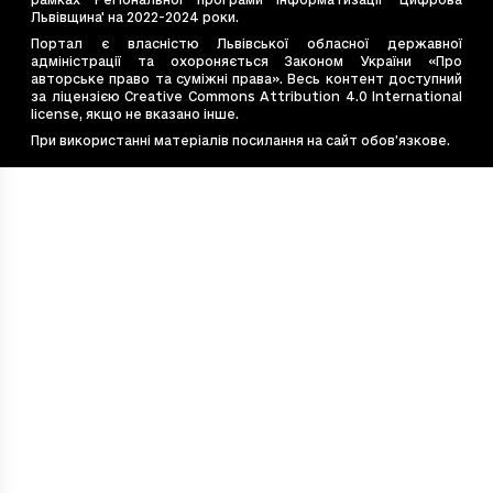
e4bb662a-7cce-4d36-be4d-ebea6e8b2e2f
2.7
Львівщина' на 2022-2024 роки.
e544867d-bac2-4c77-9ade-0fe8dea8e77b
2.9
Портал є власністю Львівської обласної державної
адміністрації та охороняється Законом України «Про
e7e6cb14-20eb-4675-9f40-e1f7f12b4587
10.
авторське право та суміжні права». Весь контент доступний
e828d410-53f2-4f19-99ff-450c5d9c3637
11.
за ліцензією Creative Commons Attribution 4.0 International
license, якщо не вказано інше.
ea54c8d9-569e-494d-b056-47241a608689
2.
При використанні матеріалів посилання на сайт обов’язкове.
f48eabfe-1882-4fb8-ac60-22235391b720
3.6