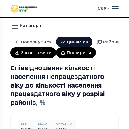
УКР
Категорії
Повернутися
Динаміка
Райони
Завантажити
Поширити
Співвідношення кількості
населення непрацездатного
віку до кількості населення
працездатного віку у розрізі
районів
,
%
МІН
МАКС
ОСТАННЄ