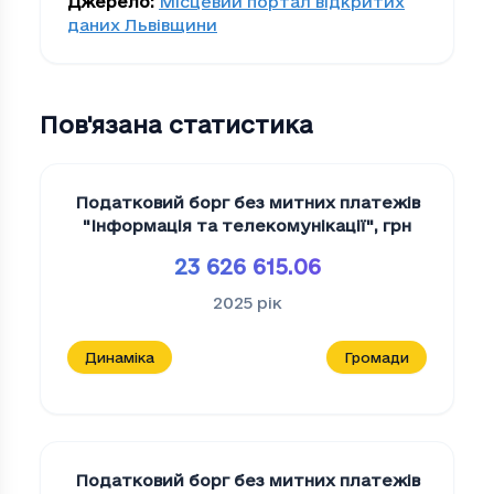
Джерело
:
Місцевий портал відкритих
даних Львівщини
Пов'язана статистика
Податковий борг без митних платежів
"Iнформацiя та телекомунiкацiї"
,
грн
23 626 615.06
2025
рік
Динаміка
Громади
Податковий борг без митних платежів