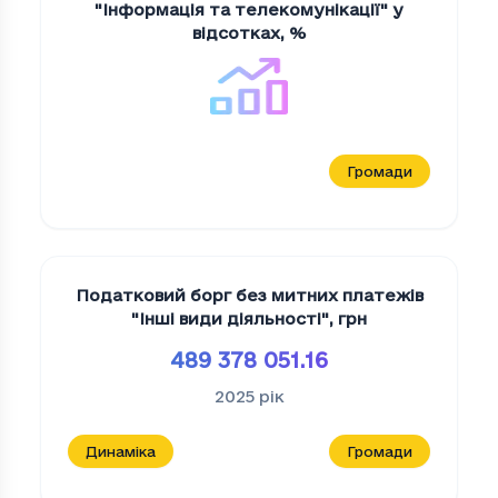
"Iнформацiя та телекомунiкацiї" у
відсотках
,
%
Громади
Податковий борг без митних платежів
"Iншi види дiяльностi"
,
грн
489 378 051.16
2025
рік
Динаміка
Громади