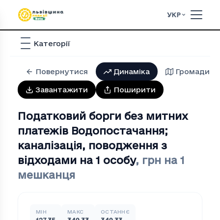
УКР
Категорії
Повернутися
Динаміка
Громади
Завантажити
Поширити
Податковий борги без митних
платежів Водопостачання;
каналiзацiя, поводження з
вiдходами на 1 особу
,
грн на 1
мешканця
МІН
МАКС
ОСТАННЄ