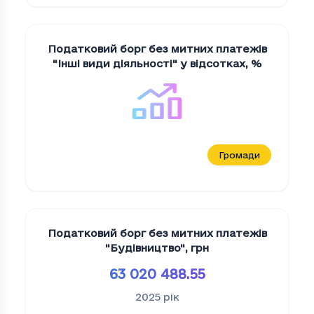
Податковий борг без митних платежів
"Iншi види дiяльностi" у відсотках
,
%
Громади
Податковий борг без митних платежів
"Будiвництво"
,
грн
63 020 488.55
2025
рік