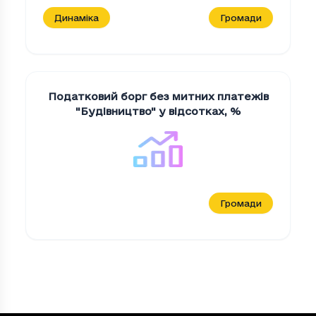
Динаміка
Громади
Податковий борг без митних платежів
"Будiвництво" у відсотках
,
%
Громади
Податковий борги без митних платежів 
Період
Податковий борги без митних платежі
2023
131.8
2024
127.35