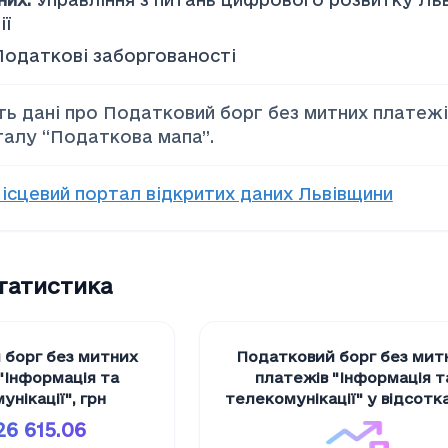
ії
Податкові заборгованості
ть дані про Податковий борг без митних платежів
талу “Податкова мапа”.
ісцевий портал відкритих даних Львівщини
статистика
 борг без митних
Податковий борг без мит
"Iнформацiя та
платежів "Iнформацiя т
унiкацiї"
,
грн
телекомунiкацiї" у відсотк
26 615.06