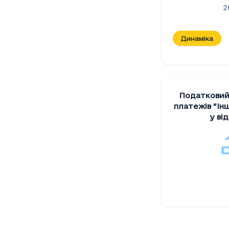
2
Динаміка
Податковий
платежів "Iнш
у ві
Податкови
Період
Податк