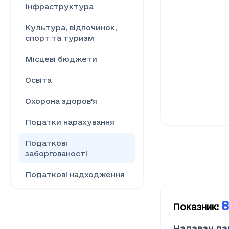
Інфраструктура
Культура, відпочинок,
спорт та туризм
Місцеві бюджети
Освіта
Охорона здоров’я
Податки нарахування
Податкові
заборгованості
Податкові надходження
Ринок праці
8
Показник
:
Сільське господарство
Надавач да