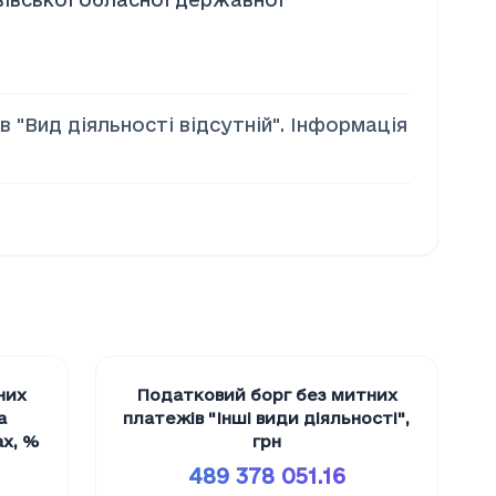
 "Вид діяльності відсутній". Інформація
них
Податковий борг без митних
а
платежів "Iншi види дiяльностi"
,
ах
,
%
грн
489 378 051.16