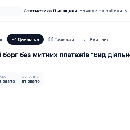
Статистика Львівщини
Громади та райони
я
Динаміка
Громади
Рейтинг
борг без митних платежів "Вид діяльно
АКС
ОСТАННЄ
7 288.79
87 288.79