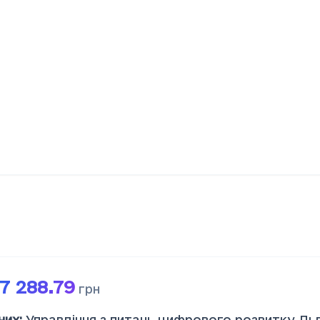
7 288.79
грн
них
:
Управління з питань цифрового розвитку Ль