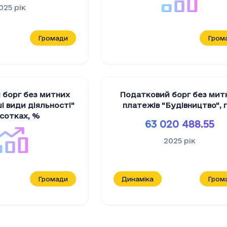
025
рік
Громади
Гром
 борг без митних
Податковий борг без мит
i види дiяльностi"
платежів "Будiвництво"
,
дсотках
,
%
63 020 488.55
2025
рік
Громади
Динаміка
Гром
й борг без митних платежів "Вид діяльності відс
овий борг без митних платежів "Вид діяльності в