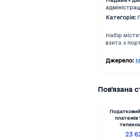
Соціальна допомога
адміністрац
Категорія
:
Набір місти
взята з пор
Джерело
:
М
Пов'язана 
Податковий
платежів 
телеком
23 6