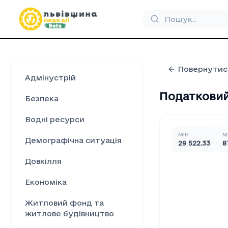
Повернутис
Адмінустрій
Податковий 
Безпека
Водні ресурси
МІН
М
Демографічна ситуація
29 522.33
8
Довкілля
Економіка
Житловий фонд та
житлове будівництво