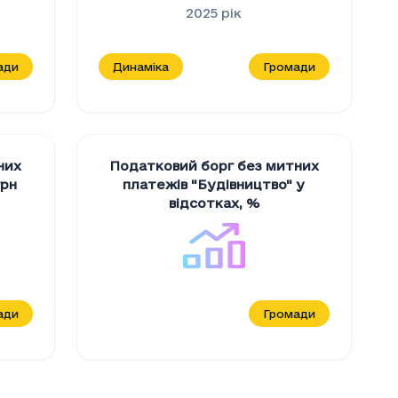
2025
рік
ади
Динаміка
Громади
них
Податковий борг без митних
грн
платежів "Будiвництво" у
відсотках
,
%
ади
Громади
утній"
, грн
ідсутній"
(грн)