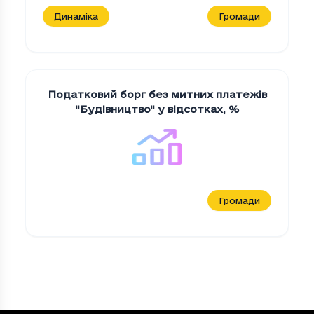
Динаміка
Громади
Податковий борг без митних платежів
"Будiвництво" у відсотках
,
%
Громади
Податковий борг без митних платежів "
Період
Податковий борг без митних платежі
2023
25138710.61000001
2024
31648590.84