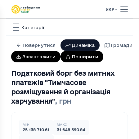
УКР
Категорії
Повернутися
Динаміка
Громади
Завантажити
Поширити
Податковий борг без митних
платежів "Тимчасове
розмiщування й органiзацiя
харчування"
,
грн
МІН
МАКС
25 138 710.61
31 648 590.84