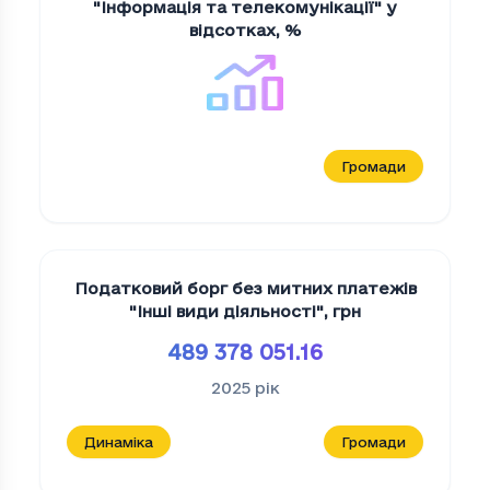
"Iнформацiя та телекомунiкацiї" у
відсотках
,
%
Громади
Податковий борг без митних платежів
"Iншi види дiяльностi"
,
грн
489 378 051.16
2025
рік
Динаміка
Громади