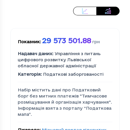
29 573 501.88
Показник
:
грн
Надавач даних
:
Управління з питань
цифрового розвитку Львівської
обласної державної адміністрації
Категорія
:
Податкові заборгованості
Набір містить дані про Податковий
борг без митних платежів "Тимчасове
розмiщування й органiзацiя харчування".
Інформація взята з порталу “Податкова
мапа”.
Джерело
:
Місцевий портал відкритих