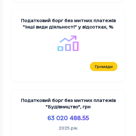
Податковий борг без митних платежів
"Iншi види дiяльностi" у відсотках
,
%
Громади
Податковий борг без митних платежів
"Будiвництво"
,
грн
63 020 488.55
2025
рік