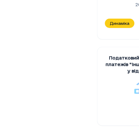
2
Динаміка
Податковий
платежів "Iнш
у ві
Податкови
Період
Податк