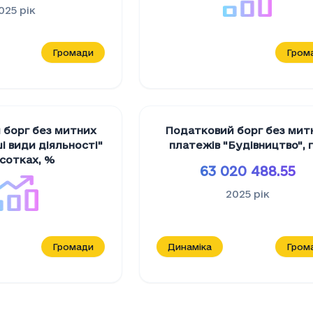
025
рік
Громади
Гром
 борг без митних
Податковий борг без мит
i види дiяльностi"
платежів "Будiвництво"
,
дсотках
,
%
63 020 488.55
2025
рік
Громади
Динаміка
Гром
й борг без митних платежів "Освiта"
, грн
овий борг без митних платежів "Освiта"
(грн)