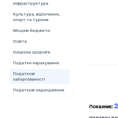
Інфраструктура
Культура, відпочинок,
спорт та туризм
Місцеві бюджети
Освіта
Охорона здоров’я
Податки нарахування
Податкові
заборгованості
Податкові надходження
Ринок праці
2
Показник
:
Сільське господарство
Надавач да