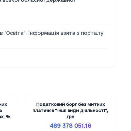
 "Освiта". Інформація взята з порталу
них
Податковий борг без митних
а
платежів "Iншi види дiяльностi"
,
ах
,
%
грн
489 378 051.16