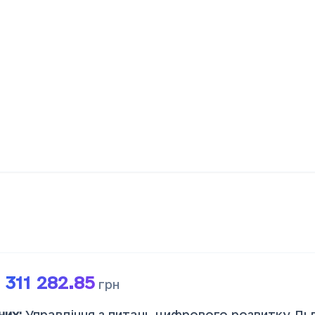
 311 282.85
грн
них
:
Управління з питань цифрового розвитку Ль