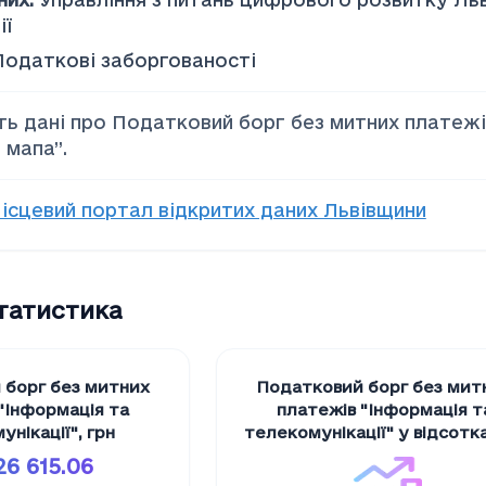
ії
Податкові заборгованості
ть дані про Податковий борг без митних платежів
 мапа”.
ісцевий портал відкритих даних Львівщини
статистика
 борг без митних
Податковий борг без мит
"Iнформацiя та
платежів "Iнформацiя т
унiкацiї"
,
грн
телекомунiкацiї" у відсотк
26 615.06