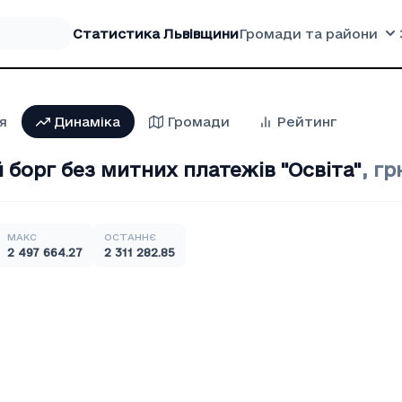
Статистика Львівщини
Громади та райони
я
Динаміка
Громади
Рейтинг
борг без митних платежів "Освiта"
,
гр
МАКС
ОСТАННЄ
2 497 664.27
2 311 282.85