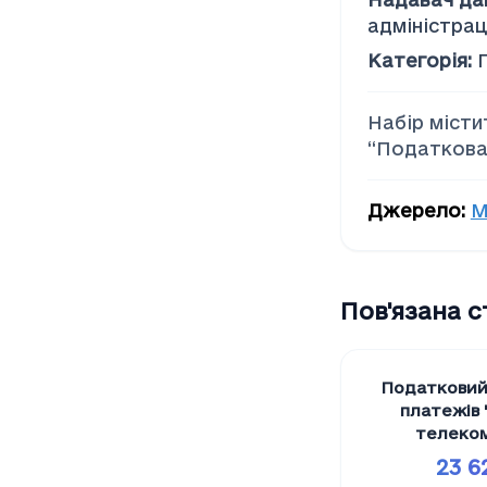
Соціальна допомога
адміністрац
Категорія
:
Набір місти
“Податкова
Джерело
:
М
Пов'язана 
Податковий
платежів 
телеком
23 6