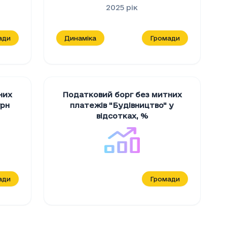
2025
рік
ади
Динаміка
Громади
них
Податковий борг без митних
грн
платежів "Будiвництво" у
відсотках
,
%
ади
Громади