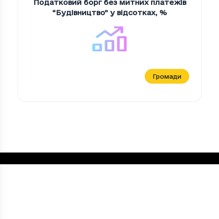
Податковий борг без митних платежів
"Будiвництво" у відсотках
,
%
Громади
Податковий борг без митних платежів "О
Період
Податковий борг без митних платежів
2023
5.399999999999999
2024
5.999999999999999
2025
9.6
Loading...