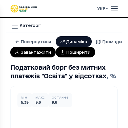
УКР
Категорії
Повернутися
Динаміка
Громади
Завантажити
Поширити
Податковий борг без митних
платежів "Освiта" у відсотках
,
%
МІН
МАКС
ОСТАННЄ
5.39
9.6
9.6