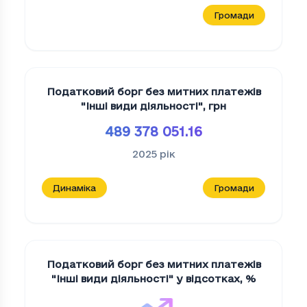
Громади
Податковий борг без митних платежів
"Iншi види дiяльностi"
,
грн
489 378 051.16
2025
рік
Динаміка
Громади
Податковий борг без митних платежів
"Iншi види дiяльностi" у відсотках
,
%