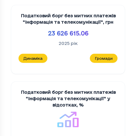
Податковий борг без митних платежів
"Iнформацiя та телекомунiкацiї"
,
грн
23 626 615.06
2025
рік
Динаміка
Громади
Податковий борг без митних платежів
"Iнформацiя та телекомунiкацiї" у
відсотках
,
%