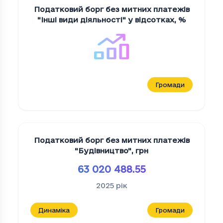
Податковий борг без митних платежів
"Iншi види дiяльностi" у відсотках
,
%
Громади
Податковий борг без митних платежів
"Будiвництво"
,
грн
63 020 488.55
2025
рік
Динаміка
Громади