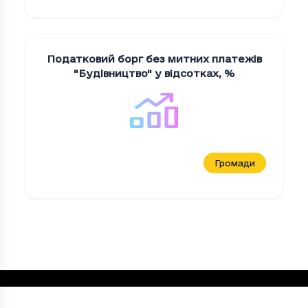
Податковий борг без митних платежів
"Будiвництво" у відсотках
,
%
Громади
Податковий борг без митних платежів "М
Період
Податковий борг без митних платежів
2023
42.70000000000001
2024
36.9
2025
28.1
Loading...