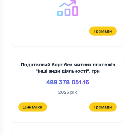
Громади
Податковий борг без митних платежів
"Iншi види дiяльностi"
,
грн
489 378 051.16
2025
рік
Динаміка
Громади