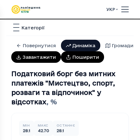
УКР
Категорії
Повернутися
Динаміка
Громади
Завантажити
Поширити
Податковий борг без митних
платежів "Мистецтво, спорт,
розваги та вiдпочинок" у
відсотках
,
%
МІН
МАКС
ОСТАННЄ
28.1
42.70
28.1