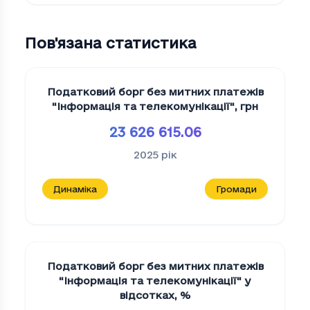
Пов'язана статистика
Податковий борг без митних платежів
"Iнформацiя та телекомунiкацiї"
,
грн
23 626 615.06
2025
рік
Динаміка
Громади
Податковий борг без митних платежів
"Iнформацiя та телекомунiкацiї" у
відсотках
,
%