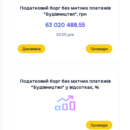
Податковий борг без митних платежів
"Будiвництво"
,
грн
63 020 488.55
2025
рік
Динаміка
Громади
Податковий борг без митних платежів
"Будiвництво" у відсотках
,
%
Громади