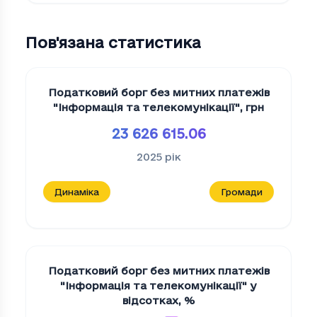
Пов'язана статистика
Податковий борг без митних платежів
"Iнформацiя та телекомунiкацiї"
,
грн
23 626 615.06
2025
рік
Динаміка
Громади
Податковий борг без митних платежів
"Iнформацiя та телекомунiкацiї" у
відсотках
,
%