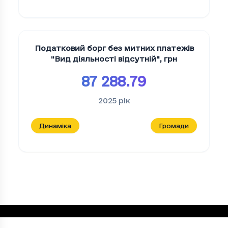
Податковий борг без митних платежів
"Вид діяльності відсутній"
,
грн
87 288.79
2025
рік
Динаміка
Громади
Податковий борг без митних платежів "I
Період
Податковий борг без митних платежів
2023
279465707.4299999
2024
466884049.76
2025
489378051.16
Loading...