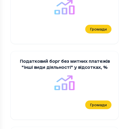
Громади
Податковий борг без митних платежів
"Iншi види дiяльностi" у відсотках
,
%
Громади