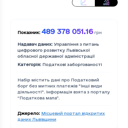
489 378 051.16
Показник
:
грн
Надавач даних
:
Управління з питань
цифрового розвитку Львівської
обласної державної адміністрації
Категорія
:
Податкові заборгованості
Набір містить дані про Податковий
борг без митних платежів "Iншi види
дiяльностi". Інформація взята з порталу
“Податкова мапа”.
Джерело
:
Місцевий портал відкритих
даних Львівщини