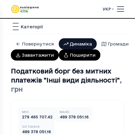
УКР
Категорії
Повернутися
Динаміка
Громади
Завантажити
Поширити
Податковий борг без митних
платежів "Iншi види дiяльностi"
,
грн
МІН
МАКС
279 465 707.42
489 378 051.16
ОСТАННЄ
489 378 051.16