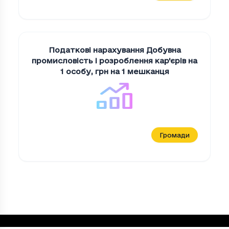
Податкові нарахування Добувна
промисловiсть i розроблення кар'єрiв на
1 особу
,
грн на 1 мешканця
Громади
Податкові нарахування на "Вид діяльност
Період
Податкові нарахування на "Вид діяльн
2023
0
2024
0
2025
0
Loading...