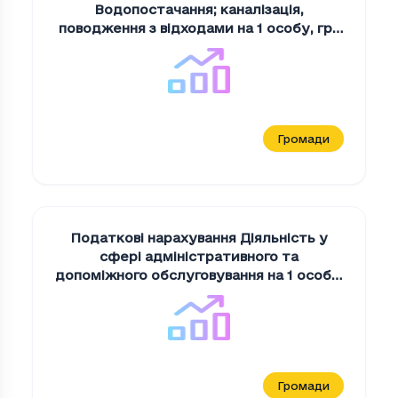
Водопостачання; каналiзацiя,
поводження з вiдходами на 1 особу
,
грн
на 1 мешканця
Громади
Податкові нарахування Дiяльнiсть у
сферi адмiнiстративного та
допомiжного обслуговування на 1 особу
,
грн на 1 мешканця
Громади