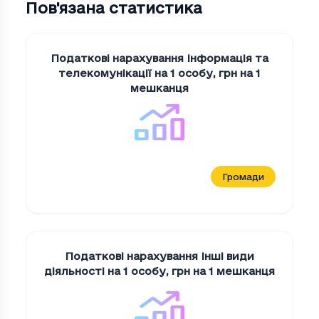
Пов'язана статистика
Податкові нарахування Iнформацiя та
телекомунiкацiї на 1 особу
,
грн на 1
мешканця
Громади
Податкові нарахування Iншi види
дiяльностi на 1 особу
,
грн на 1 мешканця