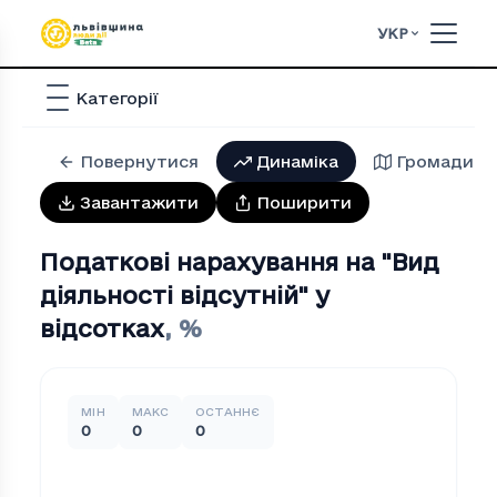
УКР
Категорії
Повернутися
Динаміка
Громади
Завантажити
Поширити
Податкові нарахування на "Вид
діяльності відсутній" у
відсотках
,
%
МІН
МАКС
ОСТАННЄ
0
0
0