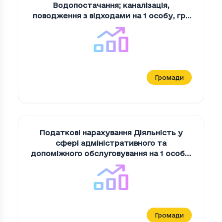
Водопостачання; каналiзацiя,
поводження з вiдходами на 1 особу
,
грн
на 1 мешканця
Громади
Податкові нарахування Дiяльнiсть у
сферi адмiнiстративного та
допомiжного обслуговування на 1 особу
,
грн на 1 мешканця
Громади