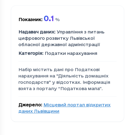
0.1
Показник
:
%
Надавач даних
:
Управління з питань
цифрового розвитку Львівської
обласної державної адміністрації
Категорія
:
Податки нарахування
Набір містить дані про Податкові
нарахування на "Дiяльнiсть домашнiх
господарств" у відсотках. Інформація
взята з порталу “Податкова мапа”.
Джерело
:
Місцевий портал відкритих
даних Львівщини