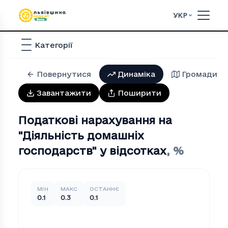
УКР
Категорії
Повернутися
Динаміка
Громади
Завантажити
Поширити
Податкові нарахування на
"Дiяльнiсть домашнiх
господарств" у відсотках
,
%
МІН
МАКС
ОСТАННЄ
0.1
0.3
0.1