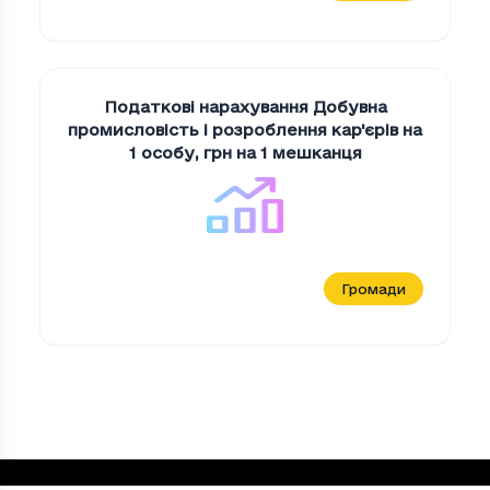
Податкові нарахування Добувна
промисловiсть i розроблення кар'єрiв на
1 особу
,
грн на 1 мешканця
Громади
Податкові нарахування на "Дiяльнiсть д
Період
Податкові нарахування на "Дiяльнiст
2023
0.3
2024
0.2
2025
0.1
Loading...