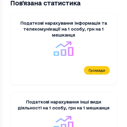
Пов'язана статистика
Податкові нарахування Iнформацiя та
телекомунiкацiї на 1 особу
,
грн на 1
мешканця
Громади
Податкові нарахування Iншi види
дiяльностi на 1 особу
,
грн на 1 мешканця