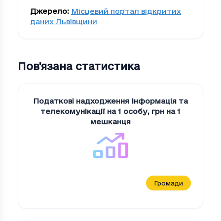
Джерело
:
Місцевий портал відкритих
даних Львівщини
Пов'язана статистика
Податкові надходження Iнформацiя та
телекомунiкацiї на 1 особу
,
грн на 1
мешканця
Громади