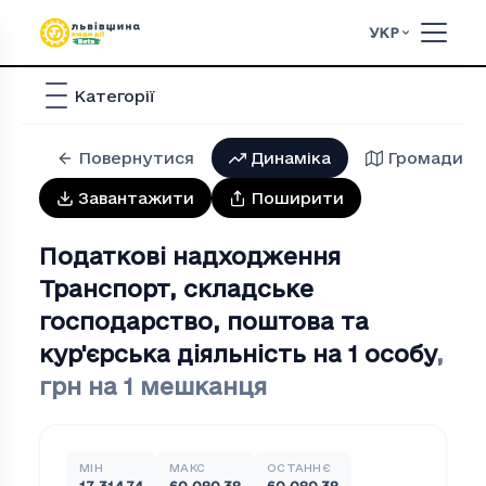
УКР
Категорії
Повернутися
Динаміка
Громади
Завантажити
Поширити
Податкові надходження
Транспорт, складське
господарство, поштова та
кур'єрська дiяльнiсть на 1 особу
,
грн на 1 мешканця
МІН
МАКС
ОСТАННЄ