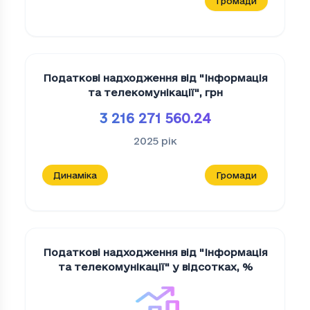
Громади
Податкові надходження від "Iнформацiя
та телекомунiкацiї"
,
грн
3 216 271 560.24
2025
рік
Динаміка
Громади
Податкові надходження від "Iнформацiя
та телекомунiкацiї" у відсотках
,
%