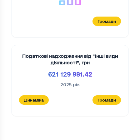
Громади
Податкові надходження від "Iншi види
дiяльностi"
,
грн
621 129 981.42
2025
рік
Динаміка
Громади
Податкові надходження Транспорт, скла
Період
Податкові надходження Транспорт, ск
2023
17314.74