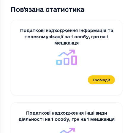
Пов'язана статистика
Податкові надходження Iнформацiя та
телекомунiкацiї на 1 особу
,
грн на 1
мешканця
Громади
Податкові надходження Iншi види
дiяльностi на 1 особу
,
грн на 1 мешканця