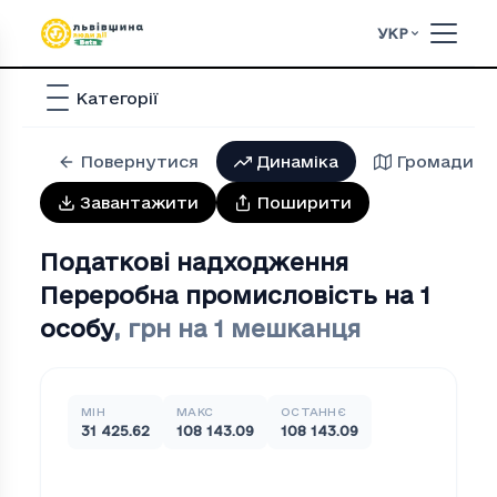
УКР
Категорії
Повернутися
Динаміка
Громади
Завантажити
Поширити
Податкові надходження
Переробна промисловiсть на 1
особу
,
грн на 1 мешканця
МІН
МАКС
ОСТАННЄ
31 425.62
108 143.09
108 143.09