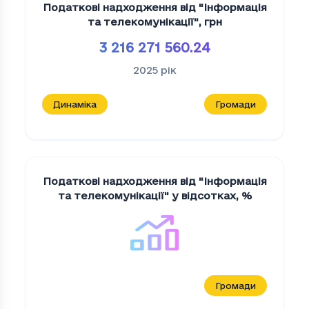
Податкові надходження від "Iнформацiя
та телекомунiкацiї"
,
грн
3 216 271 560.24
2025
рік
Динаміка
Громади
Податкові надходження від "Iнформацiя
та телекомунiкацiї" у відсотках
,
%
Громади