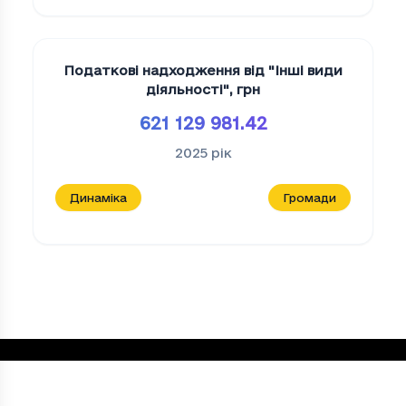
Податкові надходження від "Iншi види
дiяльностi"
,
грн
621 129 981.42
2025
рік
Динаміка
Громади
Податкові надходження Переробна пром
Період
Податкові надходження Переробна п
2023
31425.62
2024
77395.43000000001
2025
108143.09
Loading...