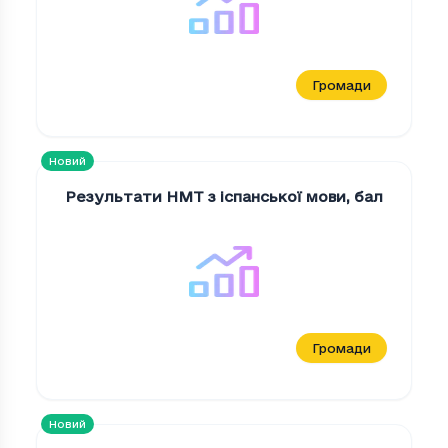
Громади
Новий
Результати НМТ з іспанської мови
,
бал
Громади
Новий