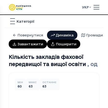
УКР
Категорії
Повернутися
Динаміка
Громади
Завантажити
Поширити
Кількість закладів фахової
передвищої та вищої освіти
,
од
МІН
МАКС
ОСТАННЄ
60
63
63