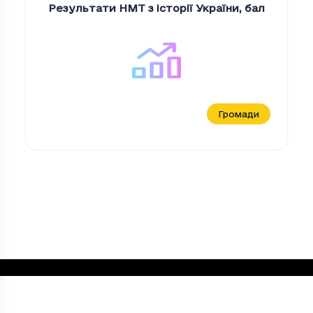
Результати НМТ з історії України
,
бал
Громади
Кількість закладів фахової передвищої 
Період
Кількість закладів фахової передвищ
2021
60
2022
60
2023
61
2024
60
2025
63
Loading...