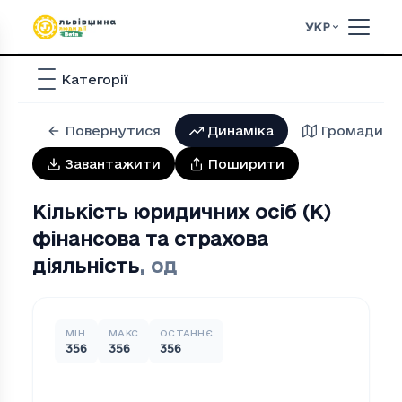
УКР
Категорії
Повернутися
Динаміка
Громади
Завантажити
Поширити
Кількість юридичних осіб (K)
фінансова та страхова
діяльність
,
од
МІН
МАКС
ОСТАННЄ
356
356
356