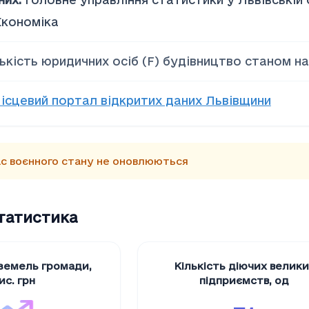
Економіка
лькість юридичних осіб (F) будівництво станом н
ісцевий портал відкритих даних Львівщини
час воєнного стану не оновлюються
статистика
 земель громади
,
Кількість діючих велик
ис. грн
підприємств
,
од