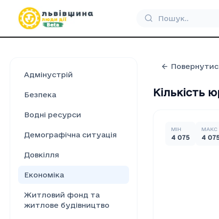
Повернутис
Адмінустрій
Кількість ю
Безпека
Водні ресурси
МІН
МАКС
Демографічна ситуація
4 075
4 07
Довкілля
Економіка
Житловий фонд та
житлове будівництво