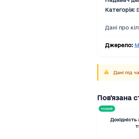
Соціальна допомога
Категорія
:
Дані про кі
Джерело
:
М
Дані під 
Пов'язана 
Новий
Дохідність
т