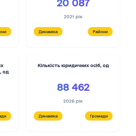
20 087
2021
рік
они
Динаміка
Райони
их
Кількість юридичних осіб
,
од
в
,
од
88 462
2026
рік
ади
Динаміка
Громади