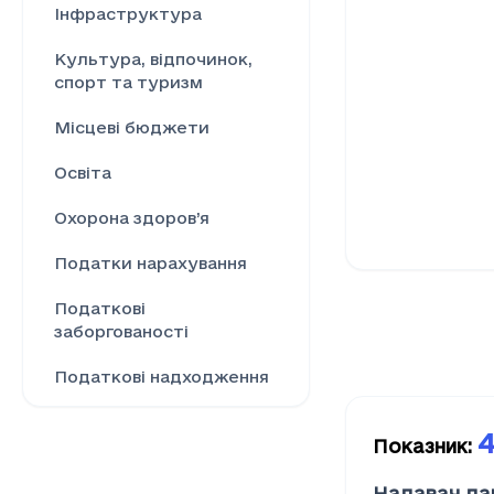
Інфраструктура
Культура, відпочинок,
спорт та туризм
Місцеві бюджети
Освіта
Охорона здоров’я
Податки нарахування
Податкові
заборгованості
Податкові надходження
Ринок праці
4
Показник
:
Сільське господарство
Надавач да