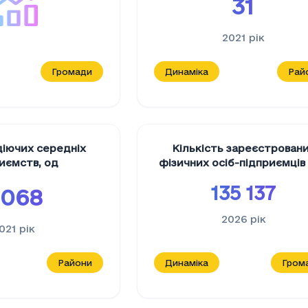
31
2021
рік
Громади
Динаміка
Рай
діючих середніх
Кількість зареєстрован
риємств
,
од
фізичних осіб-підприємці
135 137
 068
2026
рік
021
рік
Райони
Динаміка
Гром
юридичних осіб (F) будівництво
, од