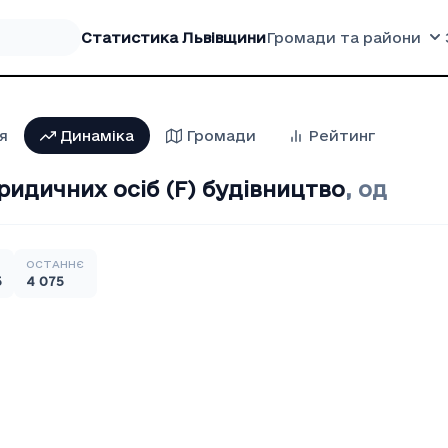
Статистика Львівщини
Громади та райони
я
Динаміка
Громади
Рейтинг
ридичних осіб (F) будівництво
,
од
ОСТАННЄ
5
4 075