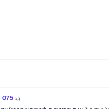
 075
од
них
:
Головне управління статистики у Львівській 