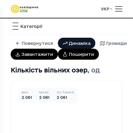
УКР
Категорії
Повернутися
Динаміка
Громади
Завантажити
Поширити
Кількість вільних озер
,
од
МІН
МАКС
ОСТАННЄ
2 061
2 081
2 061