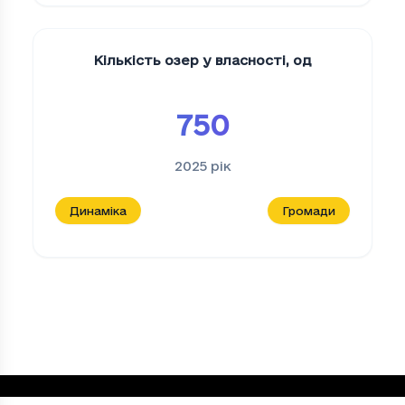
Кількість озер у власності
,
од
750
2025
рік
Динаміка
Громади
Кількість вільних озер
, од
Період
Кількість вільних озер
(од)
2022
2066
2023
2081
2024
2061
2025
2061
Loading...