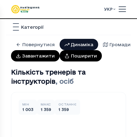
УКР
Категорії
Повернутися
Динаміка
Громади
Завантажити
Поширити
Кількість тренерів та
інструкторів
,
осіб
МІН
МАКС
ОСТАННЄ
1 003
1 359
1 359