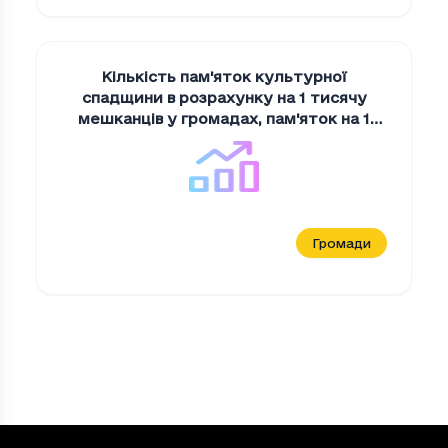
Кількість пам'яток культурної
спадщини в розрахунку на 1 тисячу
мешканців у громадах
,
пам'яток на 1
тис. мешканців
Громади
Кількість тренерів та інструкторів
, осіб
Період
Кількість тренерів та інструкторів
(о
2022
1003
2023
1134
2024
1296
2025
1359
Loading...