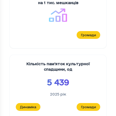
на 1 тис. мешканців
Громади
Кількість пам’яток культурної
спадщини
,
од
5 439
2025
рік
Динаміка
Громади