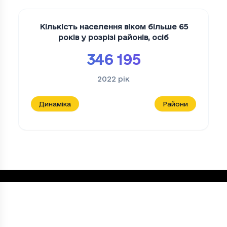
Кількість населення віком більше 65
років у розрізі районів
,
осіб
346 195
2022
рік
Динаміка
Райони
Кількість населення у віці 7-17 років у р
Період
Кількість населення у віці 7-17 років 
2021
305370
2022
311050
Loading...