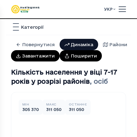
УКР
Категорії
Повернутися
Динаміка
Райони
Завантажити
Поширити
Кількість населення у віці 7-17
років у розрізі районів
,
осіб
МІН
МАКС
ОСТАННЄ
305 370
311 050
311 050