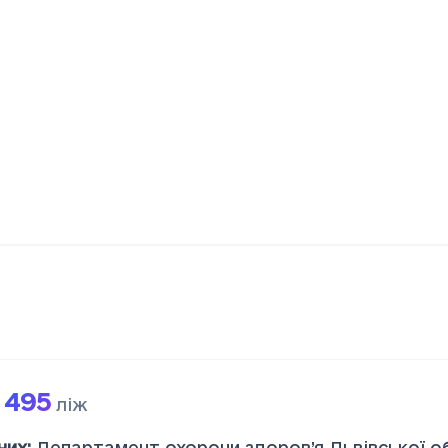
 495
ліж
них
:
Департамент охорони здоров’я Львівської об