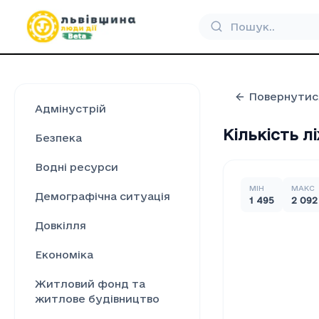
Повернутис
Адмінустрій
Кількість л
Безпека
Водні ресурси
МІН
МАКС
Демографічна ситуація
1 495
2 092
Довкілля
Економіка
Житловий фонд та
житлове будівництво