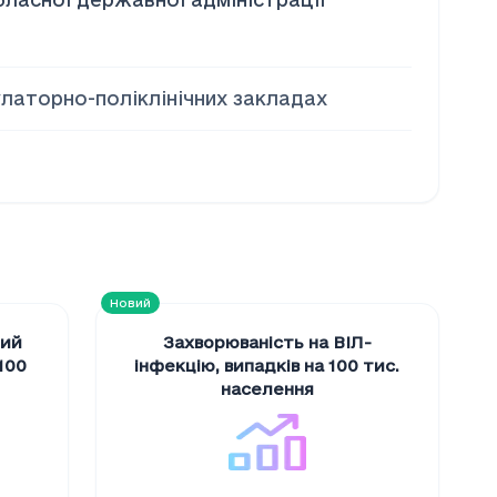
улаторно-поліклінічних закладах
Новий
ний
Захворюваність на ВІЛ-
100
інфекцію
,
випадків на 100 тис.
населення