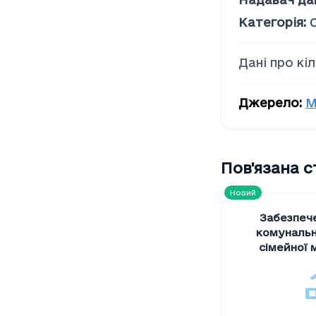
Соціальна допомога
Категорія
:
Дані про кі
Джерело
:
М
Пов'язана 
Новий
Забезпеч
комуналь
сімейної м
амбулаторі
населення
,
з
на