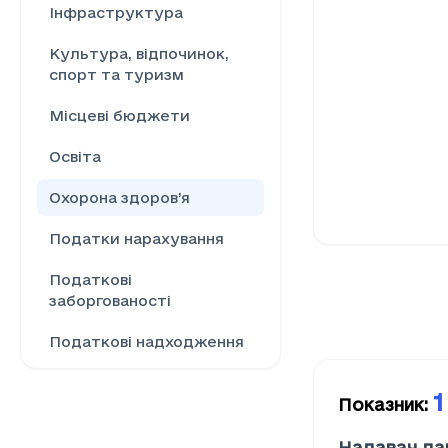
Інфраструктура
Культура, відпочинок,
спорт та туризм
Місцеві бюджети
Освіта
Охорона здоров’я
Податки нарахування
Податкові
заборгованості
Податкові надходження
Ринок праці
1
Показник
:
Сільське господарство
Надавач да