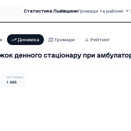
Статистика Львівщини
Громади та райони
я
Динаміка
Громади
Рейтинг
іжок денного стаціонару при амбулато
ОСТАННЄ
1 495