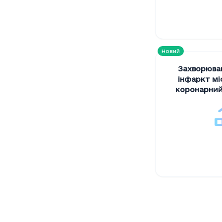
Новий
Захворюван
інфаркт мі
коронарний
випадків на 
Кількість
Період
Кількі
2021
2092
2022
1742