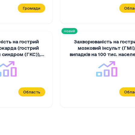
Громади
Обла
Новий
ість на гострий
Захворюваність на гостр
окарда (гострий
мозковий інсульт (ГМІ)
 синдром (ГКС))
,
випадків на 100 тис. насел
100 тис. населення
Область
Обла
 ліжок денного стаціонару при амбулаторно-полі
сть ліжок денного стаціонару при амбулаторно-п