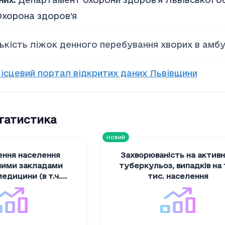
Охорона здоров’я
лькість ліжок денного перебування хворих в амб
ісцевий портал відкритих даних Львівщини
статистика
Новий
ення населення
Захворюваність на актив
ними закладами
туберкульоз
,
випадків на 
едицини (в т.ч.
тис. населення
ями) на 10 тис.
акладів на 10 тис.
селення