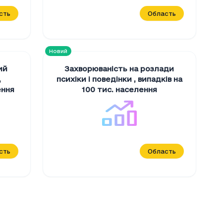
сть
Область
Новий
ий
Захворюваність на розлади
,
психіки і поведінки
,
випадків на
ення
100 тис. населення
сть
Область
клінічних закладах
, ліж
оліклінічних закладах
(ліж)