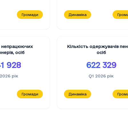
Громади
Динаміка
Гром
ь непрацюючих
Кількість одержувачів пен
онерів
,
осіб
осіб
1 928
622 329
 2026
рік
Q1 2026
рік
Громади
Динаміка
Гром
 домогосподарств, які отримують соціальну доп
сть домогосподарств, які отримують соціальну 