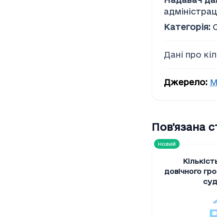
Соціальна допомога
адміністрац
Категорія
:
Дані про кі
Джерело
:
М
Пов'язана 
Новий
Кількіст
довічного гр
суд