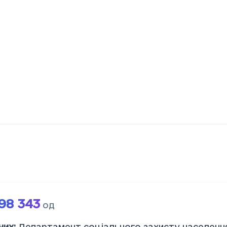
98 343
од
них
:
Департамент соціального захисту населення