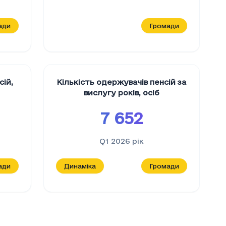
ади
Громади
сій
,
Кількість одержувачів пенсій за
вислугу років
,
осіб
7 652
Q1 2026
рік
ади
Динаміка
Громади
омогу
, од
допомогу
(од)