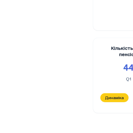
Кількіст
пенсі
44
Q1
Динаміка
Кількість
Період
Кількі
2018
238326