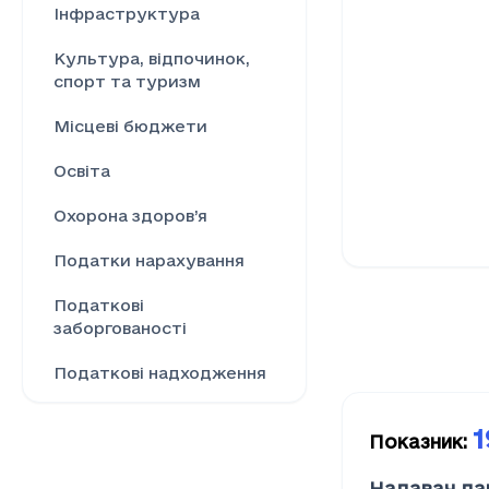
Інфраструктура
Культура, відпочинок,
спорт та туризм
Місцеві бюджети
Освіта
Охорона здоров’я
Податки нарахування
Податкові
заборгованості
Податкові надходження
Ринок праці
1
Показник
:
Сільське господарство
Надавач да