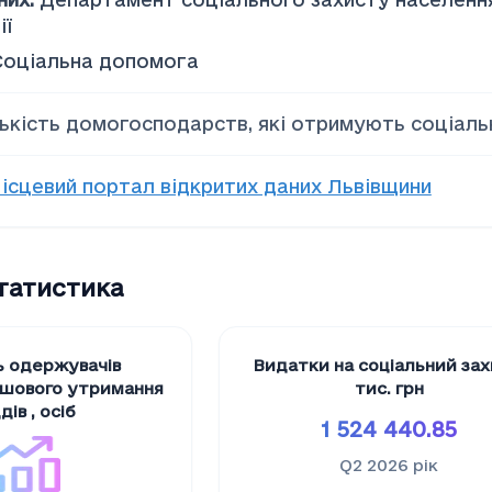
ії
Соціальна допомога
лькість домогосподарств, які отримують соціал
ісцевий портал відкритих даних Львівщини
статистика
ь одержувачів
Видатки на соціальний за
ошового утримання
тис. грн
дів
,
осіб
1 524 440.85
Q2 2026
рік