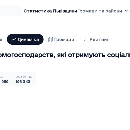
Статистика Львівщини
Громади та райони
я
Динаміка
Громади
Рейтинг
домогосподарств, які отримують соціа
КС
ОСТАННЄ
 959
198 343