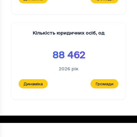
Кількість юридичних осіб
,
од
88 462
2026
рік
Динаміка
Громади
Кількість діючих середніх підприємств
, 
Період
Кількість діючих середніх підприємс
2021
1068
Loading...