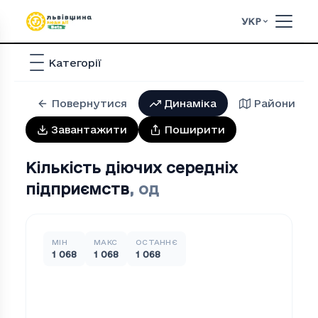
УКР
Категорії
Повернутися
Динаміка
Райони
Завантажити
Поширити
Кількість діючих середніх
підприємств
,
од
МІН
МАКС
ОСТАННЄ
1 068
1 068
1 068