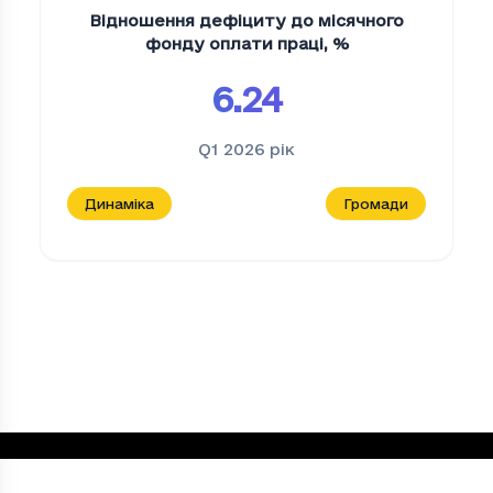
Відношення дефіциту до місячного
фонду оплати праці
,
%
6.24
Q1 2026
рік
Динаміка
Громади
Індекс податкоспроможності
Період
Індекс податкоспроможності
2021
52.7714
2022
52.21649999999998
2023
55.02650000000001
2024
53.70220000000001
2025
55.82100000000001
Loading...