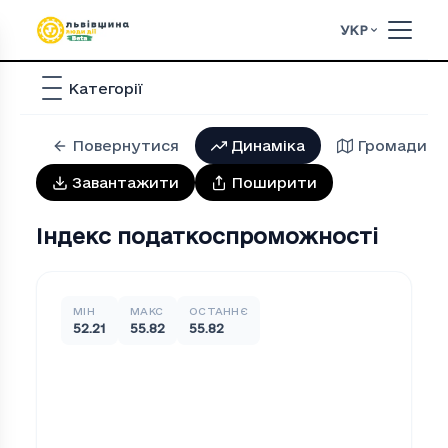
УКР
Категорії
Повернутися
Динаміка
Громади
Завантажити
Поширити
Індекс податкоспроможності
МІН
МАКС
ОСТАННЄ
52.21
55.82
55.82