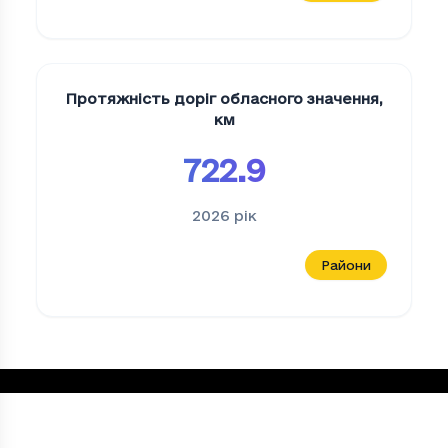
Протяжність доріг обласного значення
,
км
722.9
2026
рік
Райони
Функціонування комплексної системи е
Період
Функціонування комплексної систем
2023
0.47
Loading...