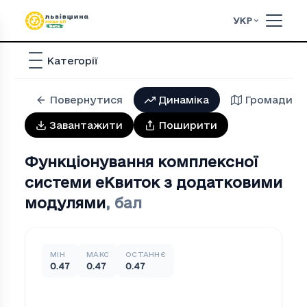
УКР
Категорії
Повернутися
Динаміка
Громади
Завантажити
Поширити
Функціонування комплексної
системи еКвиток з додатковими
модулями
,
бал
МІН
МАКС
ОСТАННЄ
0.47
0.47
0.47