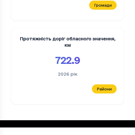
Громади
Протяжність доріг обласного значення
,
км
722.9
2026
рік
Райони
Частка зупинок маршрутних транспортн
Період
Частка зупинок маршрутних транспор
2023
0.2602739726027397
Loading...