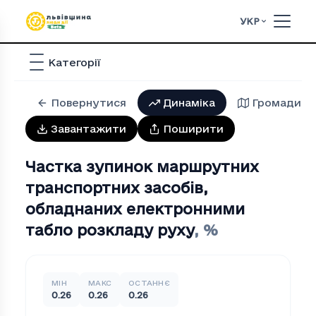
УКР
Категорії
Повернутися
Динаміка
Громади
Завантажити
Поширити
Частка зупинок маршрутних
транспортних засобів,
обладнаних електронними
табло розкладу руху
,
%
МІН
МАКС
ОСТАННЄ
0.26
0.26
0.26