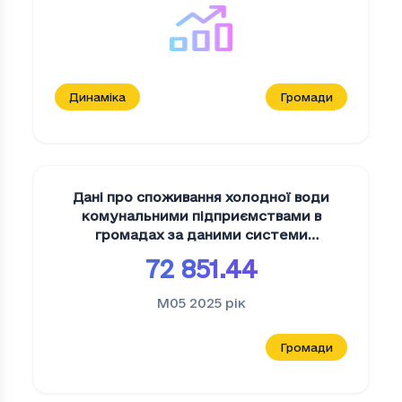
100 осіб
Динаміка
Громади
Дані про споживання холодної води
комунальними підприємствами в
громадах за даними системи
моніторингу uMuni
,
м3
72 851.44
M05 2025
рік
Громади