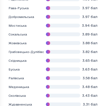
3.97
бал
Рава-Руська
3.97
бал
Добромильська
3.94
бал
Мостиська
3.89
бал
Сокальська
3.88
бал
Жовківська
3.82
бал
Грабовецько-Дулібівська
3.65
бал
Східницька
3.63
бал
Буська
3.58
бал
Ралівська
3.48
бал
Меденицька
3.43
бал
Сколівська
3.31
бал
Журавненська