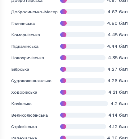
4.67
бал
Добротвірська
4.63
бал
Добросинсько-Магерівська
4.60
бал
Глинянська
4.45
бал
Комарнівська
4.44
бал
Підкамінська
4.35
бал
Новояричівська
4.27
бал
Бібрська
4.26
бал
Судововишнянська
4.21
бал
Ходорівська
4.2
бал
Козівська
4.14
бал
Великолюбінська
4.12
бал
Стрілківська
4.06
бал
Радехівська