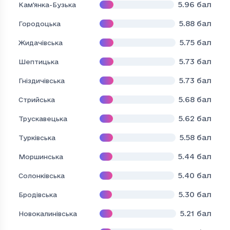
5.96
бал
Кам'янка-Бузька
5.88
бал
Городоцька
5.75
бал
Жидачівська
5.73
бал
Шептицька
5.73
бал
Гніздичівська
5.68
бал
Стрийська
5.62
бал
Трускавецька
5.58
бал
Турківська
5.44
бал
Моршинська
5.40
бал
Солонківська
5.30
бал
Бродівська
5.21
бал
Новокалинівська