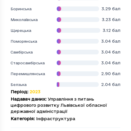
3.29
бал
Боринська
3.23
бал
Миколаївська
3.12
бал
Щирецька
3.04
бал
Поморянська
3.04
бал
Самбірська
3.04
бал
Старосамбірська
2.90
бал
Перемишлянська
2.04
бал
Белзька
Період
:
2023
Надавач даних
:
Управління з питань
цифрового розвитку Львівської обласної
державної адміністрації
Категорія
:
Інфраструктура