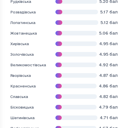
5.20
бал
Рудківська
5.17
бал
Розвадівська
5.12
бал
Лопатинська
5.06
бал
Жовтанецька
4.95
бал
Хирівська
4.95
бал
Золочівська
4.92
бал
Великомостівська
4.87
бал
Яворівська
4.86
бал
Красненська
4.82
бал
Славська
4.79
бал
Бісковицька
4.71
бал
Шегинівська