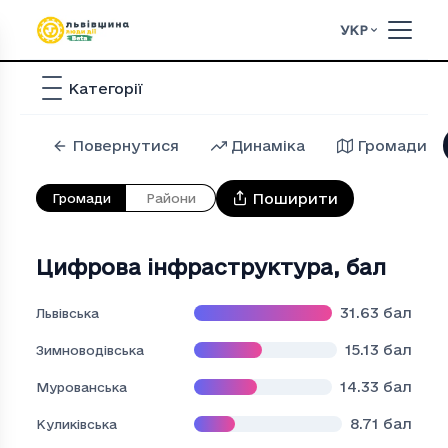
УКР
Категорії
Повернутися
Динаміка
Громади
Поширити
Громади
Райони
Цифрова інфраструктура
,
бал
31.63
бал
Львівська
15.13
бал
Зимноводівська
14.33
бал
Мурованська
8.71
бал
Куликівська