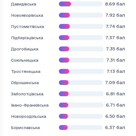
8.69
бал
Давидівська
7.92
бал
Новояворівська
7.74
бал
Пустомитівська
7.37
бал
Підберізцівська
7.35
бал
Дрогобицька
7.31
бал
Сокільницька
7.13
бал
Тростянецька
7.09
бал
Оброшинська
6.81
бал
Заболотцівська
6.71
бал
Івано-Франківська
6.50
бал
Новороздільська
6.37
бал
Бориславська