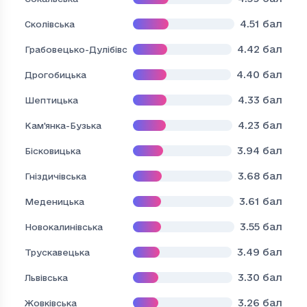
4.51
бал
Сколівська
4.42
бал
Грабовецько-Дулібівська
4.40
бал
Дрогобицька
4.33
бал
Шептицька
4.23
бал
Кам'янка-Бузька
3.94
бал
Бісковицька
3.68
бал
Гніздичівська
3.61
бал
Меденицька
3.55
бал
Новокалинівська
3.49
бал
Трускавецька
3.30
бал
Львівська
3.26
бал
Жовківська