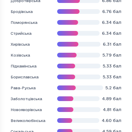
6.86
бал
Добротвірська
6.76
бал
Бродівська
6.34
бал
Поморянська
6.34
бал
Стрийська
6.31
бал
Хирівська
5.79
бал
Козівська
5.33
бал
Підкамінська
5.33
бал
Бориславська
5.2
бал
Рава-Руська
4.89
бал
Заболотцівська
4.81
бал
Новояворівська
4.60
бал
Великолюбінська
4.59
бал
Сокальська