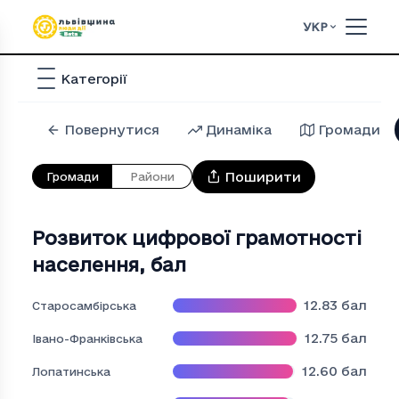
УКР
Категорії
Повернутися
Динаміка
Громади
Поширити
Громади
Райони
Розвиток цифрової грамотності
населення
,
бал
12.83
бал
Старосамбірська
12.75
бал
Івано-Франківська
12.60
бал
Лопатинська