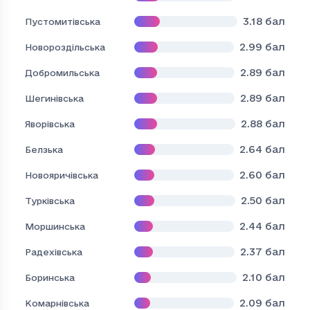
3.18
бал
Пустомитівська
2.99
бал
Новороздільська
2.89
бал
Добромильська
2.89
бал
Шегинівська
2.88
бал
Яворівська
2.64
бал
Белзька
2.60
бал
Новояричівська
2.50
бал
Турківська
2.44
бал
Моршинська
2.37
бал
Радехівська
2.10
бал
Боринська
2.09
бал
Комарнівська