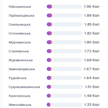
1.96
бал
Оброшинська
1.89
бал
Підберізцівська
1.85
бал
Сокільницька
1.82
бал
Солонківська
1.80
бал
Мурованська
1.72
бал
Стрілківська
1.68
бал
Журавненська
1.67
бал
Зимноводівська
1.64
бал
Рудківська
1.51
бал
Судововишнянська
1.48
бал
Красненська
1.33
бал
Миколаївська