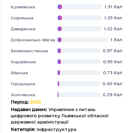
1.31
бал
Куликівська
1.25
бал
Східницька
1.22
бал
Давидівська
1
бал
Добросинсько-Магерівська
0.97
бал
Великомостівська
0.95
бал
Ходорівська
0.73
бал
Бібрська
0.40
бал
Городоцька
0.29
бал
Золочівська
Період
:
2023
Надавач даних
:
Управління з питань
цифрового розвитку Львівської обласної
державної адміністрації
Категорія
:
Інфраструктура