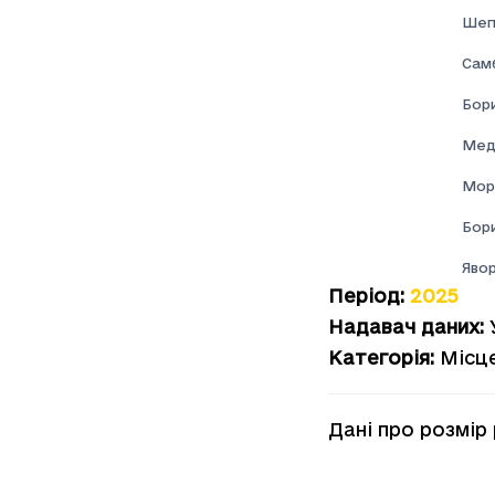
Шеп
Самб
Бор
Мед
Мор
Бор
Явор
Період
:
2025
Надавач даних
:
Категорія
:
Місц
Дані про розмір