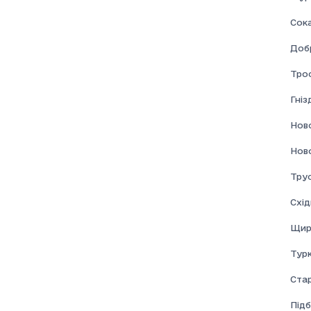
Сок
Доб
Тро
Гні
Нов
Нов
Тру
Схі
Щир
Турк
Ста
Підб