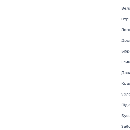
Вел
Стрі
Лоп
Дро
Бібр
Глин
Дави
Кра
Золо
Під
Бус
Забо