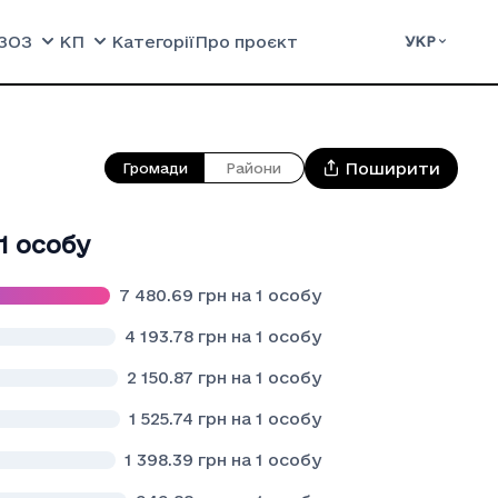
ЗОЗ
КП
Категорії
Про проєкт
УКР
Поширити
Громади
Райони
 1 особу
7 480.69
грн на 1 особу
4 193.78
грн на 1 особу
2 150.87
грн на 1 особу
1 525.74
грн на 1 особу
1 398.39
грн на 1 особу