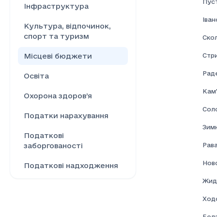
Пус
Інфраструктура
Іва
Культура, відпочинок,
спорт та туризм
Скол
Стр
Місцеві бюджети
Раде
Освіта
Кам'
Охорона здоров’я
Соло
Податки нарахування
Зим
Податкові
Рав
заборгованості
Нов
Податкові надходження
Жид
Ринок праці
Ход
Сільське господарство
Бел