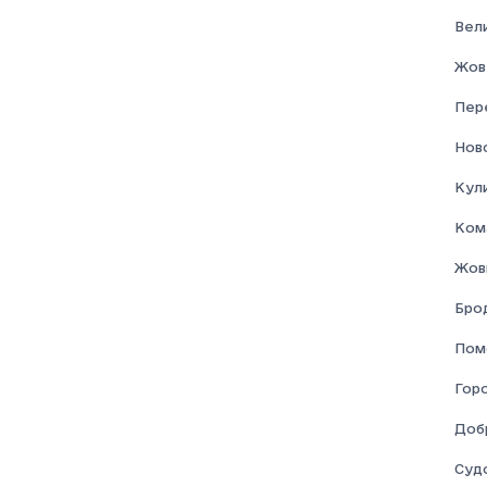
Вел
Жов
Пер
Нов
Кул
Ком
Жовк
Брод
Пом
Гор
Доб
Суд