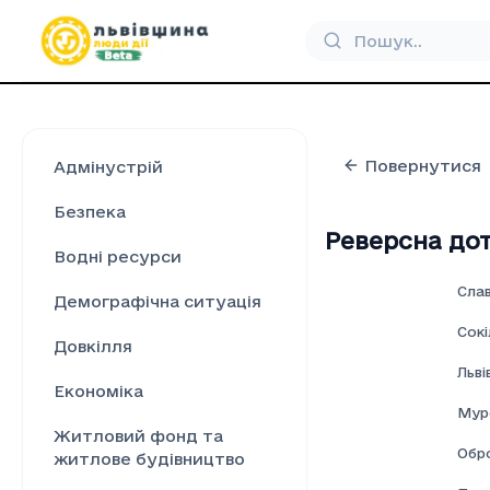
Повернутися
Адмінустрій
Безпека
Реверсна дот
Водні ресурси
Сла
Демографічна ситуація
Сокі
Довкілля
Льві
Економіка
Мур
Житловий фонд та
Обр
житлове будівництво