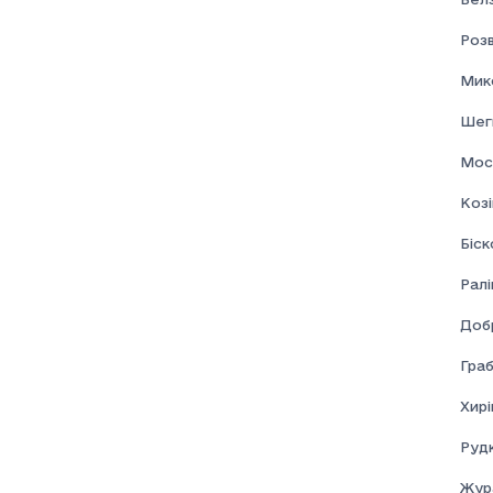
Соціальна допомога
Розв
Мик
Шеги
Мос
Козі
Біск
Ралі
Доб
Граб
Хирі
Рудк
Жур