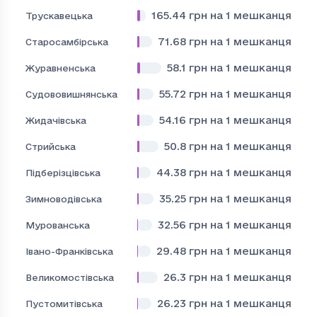
165.44
грн на 1 мешканця
Трускавецька
71.68
грн на 1 мешканця
Старосамбірська
58.1
грн на 1 мешканця
Журавненська
55.72
грн на 1 мешканця
Судововишнянська
54.16
грн на 1 мешканця
Жидачівська
50.8
грн на 1 мешканця
Стрийська
44.38
грн на 1 мешканця
Підберізцівська
35.25
грн на 1 мешканця
Зимноводівська
32.56
грн на 1 мешканця
Мурованська
29.48
грн на 1 мешканця
Івано-Франківська
26.3
грн на 1 мешканця
Великомостівська
26.23
грн на 1 мешканця
Пустомитівська