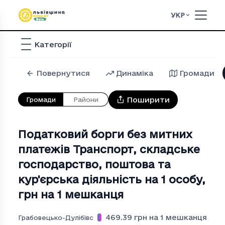
УКР
Категорії
Повернутися
Динаміка
Громади
Поширити
Громади
Райони
Податковий борги без митних
платежів Транспорт, складське
господарство, поштова та
кур'єрська дiяльнiсть на 1 особу
,
грн на 1 мешканця
469.39
грн на 1 мешканця
Грабовецько-Дулібівська