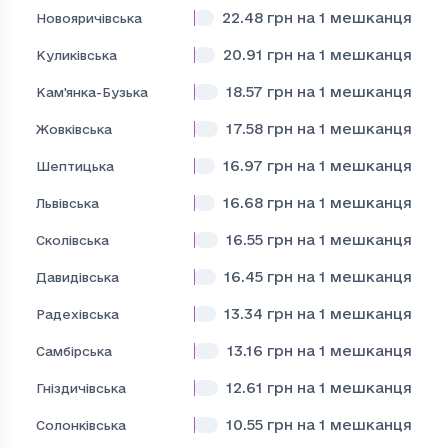
22.48
грн на 1 мешканця
Новояричівська
20.91
грн на 1 мешканця
Куликівська
18.57
грн на 1 мешканця
Кам'янка-Бузька
17.58
грн на 1 мешканця
Жовківська
16.97
грн на 1 мешканця
Шептицька
16.68
грн на 1 мешканця
Львівська
16.55
грн на 1 мешканця
Сколівська
16.45
грн на 1 мешканця
Давидівська
13.34
грн на 1 мешканця
Радехівська
13.16
грн на 1 мешканця
Самбірська
12.61
грн на 1 мешканця
Гніздичівська
10.55
грн на 1 мешканця
Солонківська