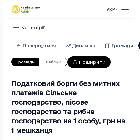
УКР
Категорії
Повернутися
Динаміка
Громади
Поширити
Громади
Райони
Податковий борги без митних
платежів Сiльське
господарство, лiсове
господарство та рибне
господарство на 1 особу
,
грн на
1 мешканця