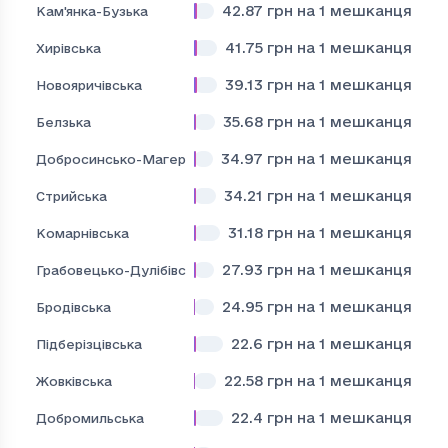
42.87
грн на 1 мешканця
Кам'янка-Бузька
41.75
грн на 1 мешканця
Хирівська
39.13
грн на 1 мешканця
Новояричівська
35.68
грн на 1 мешканця
Белзька
34.97
грн на 1 мешканця
Добросинсько-Магерівська
34.21
грн на 1 мешканця
Стрийська
31.18
грн на 1 мешканця
Комарнівська
27.93
грн на 1 мешканця
Грабовецько-Дулібівська
24.95
грн на 1 мешканця
Бродівська
22.6
грн на 1 мешканця
Підберізцівська
22.58
грн на 1 мешканця
Жовківська
22.4
грн на 1 мешканця
Добромильська