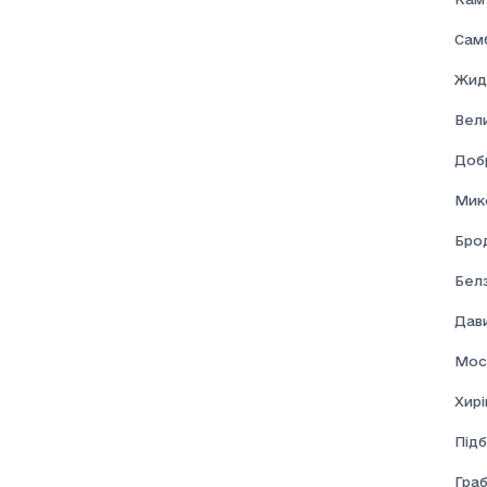
Соціальна допомога
Самб
Жид
Вел
Доб
Мик
Брод
Бел
Дави
Мос
Хирі
Підб
Граб