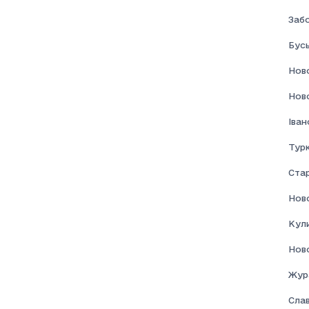
Забо
Бус
Нов
Нов
Іва
Турк
Ста
Нов
Кул
Нов
Жур
Сла