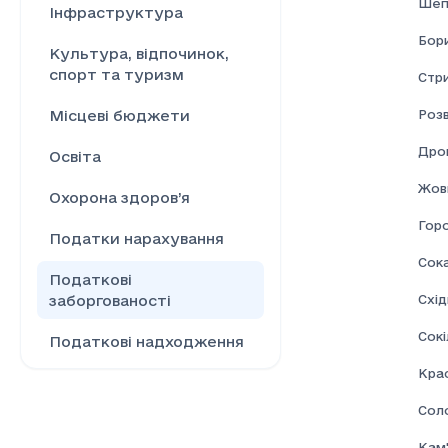
Шеп
Інфраструктура
Бор
Культура, відпочинок,
спорт та туризм
Стр
Розв
Місцеві бюджети
Дро
Освіта
Жовк
Охорона здоров’я
Гор
Податки нарахування
Сок
Податкові
Схі
заборгованості
Сокі
Податкові надходження
Кра
Ринок праці
Соло
Сільське господарство
Кам'