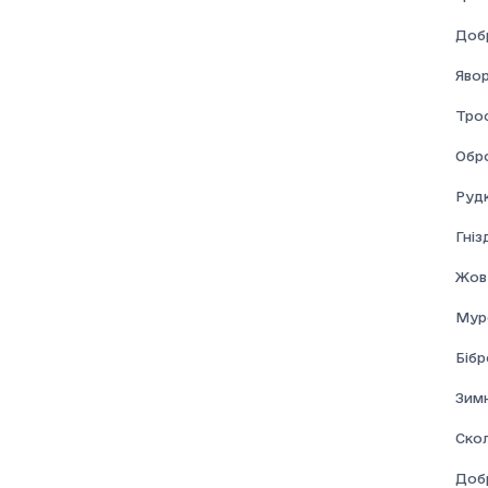
Доб
Явор
Тро
Обр
Рудк
Гні
Жов
Мур
Бібр
Зим
Скол
Доб