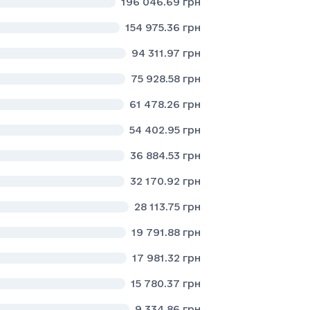
196 046.69
грн
154 975.36
грн
94 311.97
грн
75 928.58
грн
61 478.26
грн
54 402.95
грн
36 884.53
грн
32 170.92
грн
28 113.75
грн
19 791.88
грн
17 981.32
грн
15 780.37
грн
9 334.86
грн