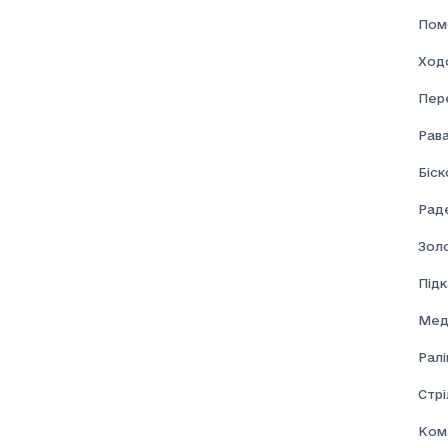
Пом
Ход
Пер
Рав
Біск
Раде
Золо
Під
Мед
Ралі
Стрі
Ком