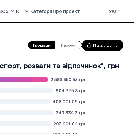
ЗОЗ
КП
Категорії
Про проєкт
УКР
Поширити
Громади
Райони
спорт, розваги та вiдпочинок"
,
грн
2 589 550.53
грн
904 375.8
грн
408 001.09
грн
343 334.3
грн
203 201.64
грн