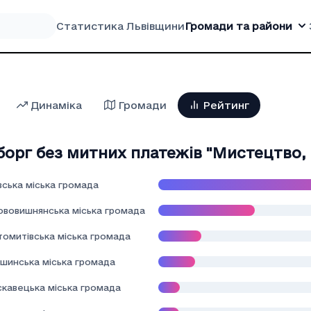
Статистика Львівщини
Громади та райони
Динаміка
Громади
Рейтинг
орг без митних платежів "Мистецтво, 
вська міська громада
ововишнянська міська громада
томитівська міська громада
шинська міська громада
скавецька міська громада