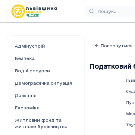
Повернутися
Адмінустрій
Безпека
Податковий б
Водні ресурси
Льві
Демографічна ситуація
Суд
Довкілля
Пус
Економіка
Мор
Житловий фонд та
Тру
житлове будівництво