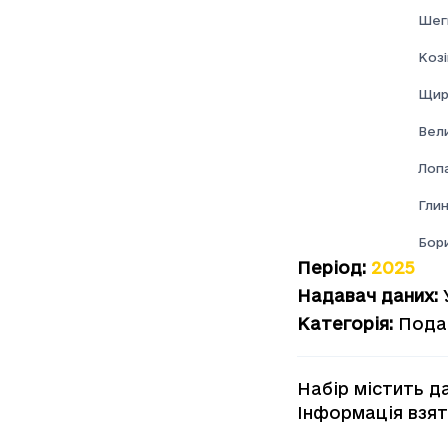
Шеги
Козі
Щир
Вел
Лоп
Глин
Бор
Період
:
2025
Надавач даних
:
Категорія
:
Пода
Набір містить д
Інформація взят