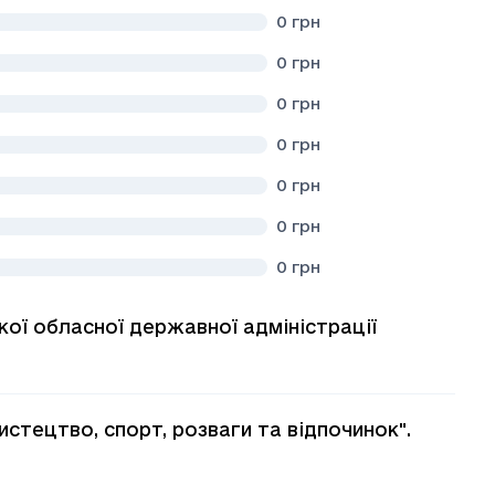
0
грн
0
грн
0
грн
0
грн
0
грн
0
грн
0
грн
кої обласної державної адміністрації
стецтво, спорт, розваги та вiдпочинок".