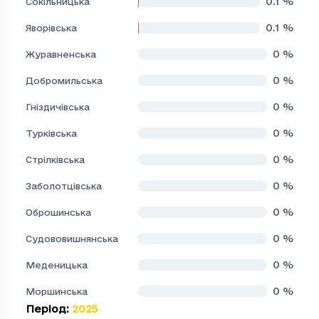
0.1
%
Сокільницька
0.1
%
Яворівська
0
%
Журавненська
0
%
Добромильська
0
%
Гніздичівська
0
%
Турківська
0
%
Стрілківська
0
%
Заболотцівська
0
%
Оброшинська
0
%
Судововишнянська
0
%
Меденицька
0
%
Моршинська
Період
:
2025