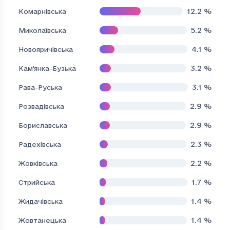
12.2
%
Комарнівська
5.2
%
Миколаївська
4.1
%
Новояричівська
3.2
%
Кам'янка-Бузька
3.1
%
Рава-Руська
2.9
%
Розвадівська
2.9
%
Бориславська
2.3
%
Радехівська
2.2
%
Жовківська
1.7
%
Стрийська
1.4
%
Жидачівська
1.4
%
Жовтанецька