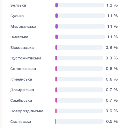
1.2
%
Белзька
1.1
%
Буська
1.1
%
Мурованська
1.1
%
Львівська
0.9
%
Бісковицька
0.9
%
Пустомитівська
0.8
%
Солонківська
0.8
%
Глинянська
0.7
%
Давидівська
0.7
%
Самбірська
0.6
%
Новороздільська
0.5
%
Сколівська