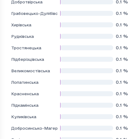
0.1
%
Добротвірська
0.1
%
Грабовецько-Дулібівська
0.1
%
Хирівська
0.1
%
Рудківська
0.1
%
Тростянецька
0.1
%
Підберізцівська
0.1
%
Великомостівська
0.1
%
Лопатинська
0.1
%
Красненська
0.1
%
Підкамінська
0.1
%
Куликівська
0.1
%
Добросинсько-Магерівська