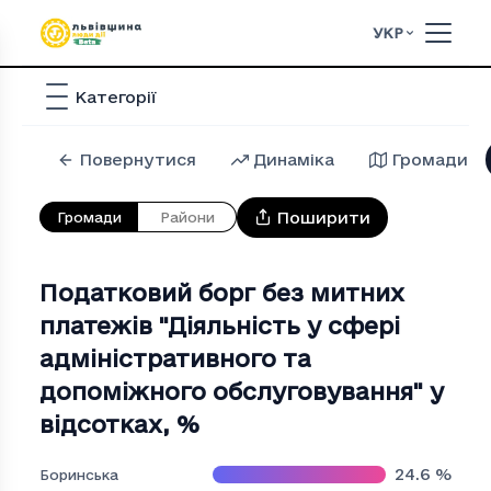
УКР
Категорії
Повернутися
Динаміка
Громади
Поширити
Громади
Райони
Податковий борг без митних
платежів "Дiяльнiсть у сферi
адмiнiстративного та
допомiжного обслуговування" у
відсотках
,
%
24.6
%
Боринська