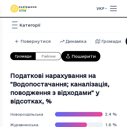
УКР
Категорії
Повернутися
Динаміка
Громади
Поширити
Громади
Райони
Податкові нарахування на
"Водопостачання; каналiзацiя,
поводження з вiдходами" у
відсотках
,
%
2.4
%
Новороздільська
1.6
%
Журавненська