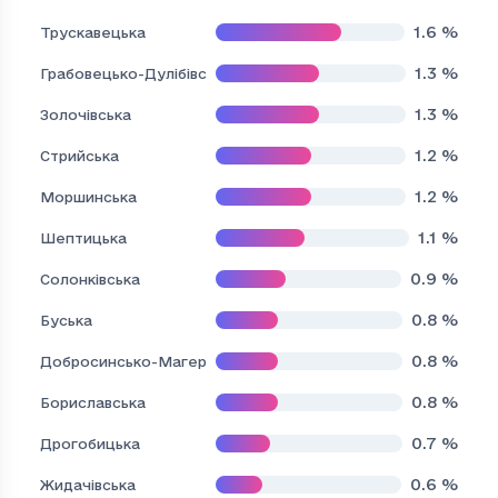
1.6
%
Трускавецька
1.3
%
Грабовецько-Дулібівська
1.3
%
Золочівська
1.2
%
Стрийська
1.2
%
Моршинська
1.1
%
Шептицька
0.9
%
Солонківська
0.8
%
Буська
0.8
%
Добросинсько-Магерівська
0.8
%
Бориславська
0.7
%
Дрогобицька
0.6
%
Жидачівська