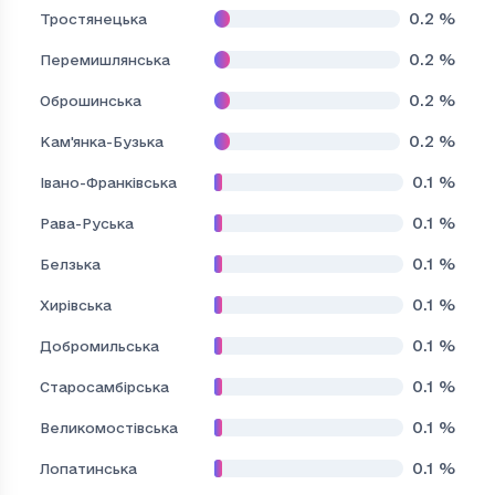
0.2
%
Тростянецька
0.2
%
Перемишлянська
0.2
%
Оброшинська
0.2
%
Кам'янка-Бузька
0.1
%
Івано-Франківська
0.1
%
Рава-Руська
0.1
%
Белзька
0.1
%
Хирівська
0.1
%
Добромильська
0.1
%
Старосамбірська
0.1
%
Великомостівська
0.1
%
Лопатинська