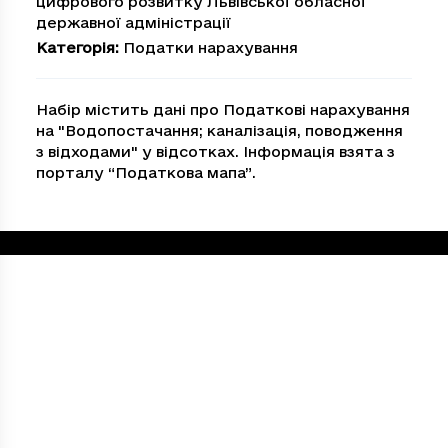
цифрового розвитку Львівської обласної
державної адміністрації
Категорія
:
Податки нарахування
Набір містить дані про Податкові нарахування
на "Водопостачання; каналiзацiя, поводження
з вiдходами" у відсотках. Інформація взята з
порталу “Податкова мапа”.
Loading...