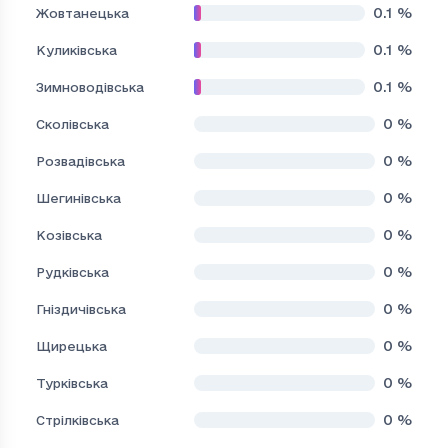
0.1
%
Жовтанецька
0.1
%
Куликівська
0.1
%
Зимноводівська
0
%
Сколівська
0
%
Розвадівська
0
%
Шегинівська
0
%
Козівська
0
%
Рудківська
0
%
Гніздичівська
0
%
Щирецька
0
%
Турківська
0
%
Стрілківська