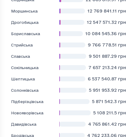
12 769 841.11
грн
Моршинська
12 547 571.32
грн
Дрогобицька
10 084 545.36
грн
Бориславська
9 766 778.51
грн
Стрийська
9 501 887.29
грн
Славська
7 657 213.24
грн
Сокільницька
6 537 540.87
грн
Шептицька
5 951 953.92
грн
Солонківська
5 871 542.3
грн
Підберізцівська
5 108 211.5
грн
Новояворівська
4 765 861.42
грн
Давидівська
4 762 233.06
грн
Бродівська