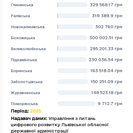
329 568.17
грн
Глинянська
319 389.9
грн
Ралівська
302 760
грн
Новокалинівська
300 002.51
грн
Бісковицька
295 201.33
грн
Великолюбінська
230 036.54
грн
Підкамінська
163 518.04
грн
Боринська
150 251.09
грн
Заболотцівська
148 523.18
грн
Журавненська
9 712.7
грн
Поморянська
Період
:
2025
Надавач даних
:
Управління з питань
цифрового розвитку Львівської обласної
державної адміністрації