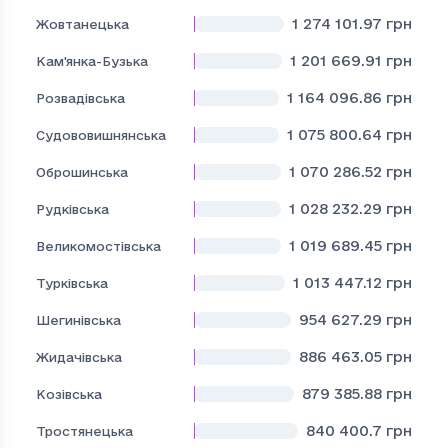
1 274 101.97
грн
Жовтанецька
1 201 669.91
грн
Кам'янка-Бузька
1 164 096.86
грн
Розвадівська
1 075 800.64
грн
Судововишнянська
1 070 286.52
грн
Оброшинська
1 028 232.29
грн
Рудківська
1 019 689.45
грн
Великомостівська
1 013 447.12
грн
Турківська
954 627.29
грн
Шегинівська
886 463.05
грн
Жидачівська
879 385.88
грн
Козівська
840 400.7
грн
Тростянецька