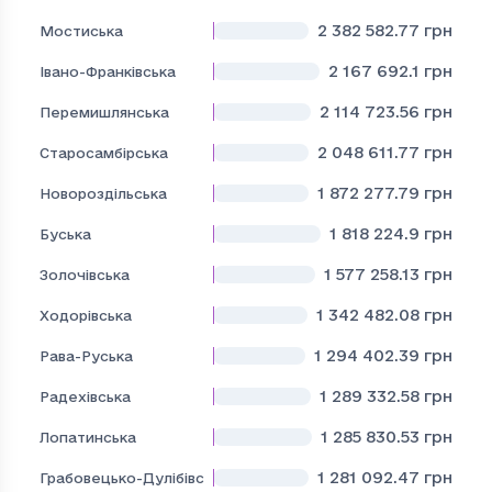
2 382 582.77
грн
Мостиська
2 167 692.1
грн
Івано-Франківська
2 114 723.56
грн
Перемишлянська
2 048 611.77
грн
Старосамбірська
1 872 277.79
грн
Новороздільська
1 818 224.9
грн
Буська
1 577 258.13
грн
Золочівська
1 342 482.08
грн
Ходорівська
1 294 402.39
грн
Рава-Руська
1 289 332.58
грн
Радехівська
1 285 830.53
грн
Лопатинська
1 281 092.47
грн
Грабовецько-Дулібівська