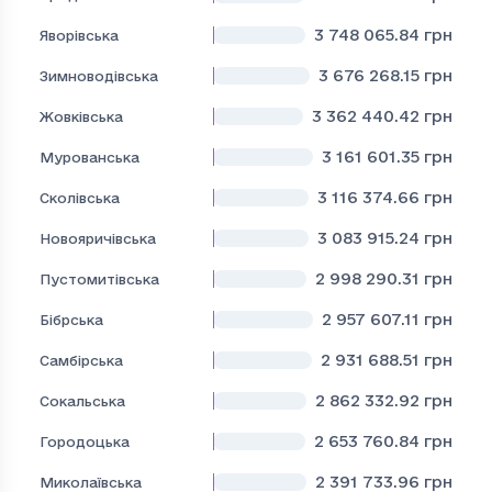
3 748 065.84
грн
Яворівська
3 676 268.15
грн
Зимноводівська
3 362 440.42
грн
Жовківська
3 161 601.35
грн
Мурованська
3 116 374.66
грн
Сколівська
3 083 915.24
грн
Новояричівська
2 998 290.31
грн
Пустомитівська
2 957 607.11
грн
Бібрська
2 931 688.51
грн
Самбірська
2 862 332.92
грн
Сокальська
2 653 760.84
грн
Городоцька
2 391 733.96
грн
Миколаївська