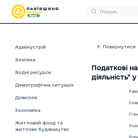
Повернутися
Адмінустрій
Безпека
Податкові на
Водні ресурси
дiяльнiсть" у
Демографічна ситуація
Рав
Довкілля
Сла
Економіка
Стр
Житловий фонд та
Ход
житлове будівництво
Бор