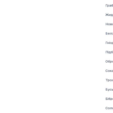
Граб
Жид
Нов
Бел
Гні
Підб
Обр
Сок
Тро
Бус
Бібр
Соло