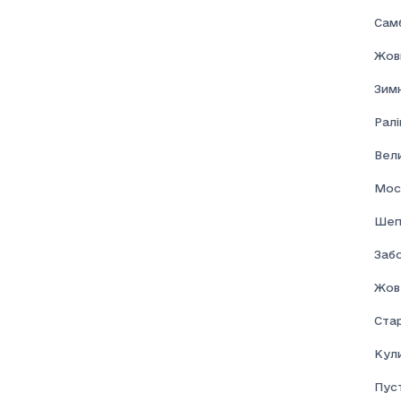
Самб
Жовк
Зим
Ралі
Вел
Мос
Шеп
Забо
Жов
Ста
Кул
Пус