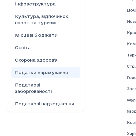
Інфраструктура
Доб
Культура, відпочинок,
Нов
спорт та туризм
Кра
Місцеві бюджети
Ком
Освіта
Турк
Охорона здоров’я
Стрі
Податки нарахування
Гор
Податкові
Золо
заборгованості
Мур
Податкові надходження
Явор
Ринок праці
Козі
Сільське господарство
Хирі