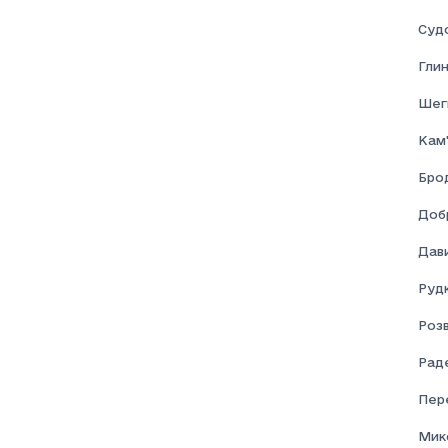
Соціальна допомога
Суд
Глин
Шеги
Кам'
Брод
Доб
Дави
Рудк
Розв
Раде
Пер
Мик