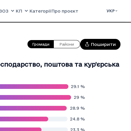
ЗОЗ
КП
Категорії
Про проєкт
УКР
Поширити
Громади
Райони
осподарство, поштова та кур'єрська
29.1
%
29
%
28.9
%
24.8
%
23.3
%