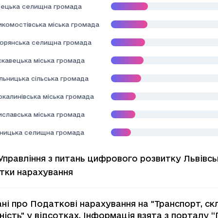
ецька селищна громада
икомостівська міська громада
орянська селищна громада
скавецька міська громада
льницька сільська громада
окалинівська міська громада
иславська міська громада
дницька селищна громада
Управління з питань цифрового розвитку Львівсь
тки нарахування
ані про Податкові нарахування на "Транспорт, с
ьнiсть" у відсотках. Інформація взята з порталу 