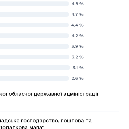
4.8
%
4.7
%
4.4
%
4.2
%
3.9
%
3.2
%
3.1
%
2.6
%
кої обласної державної адміністрації
кладське господарство, поштова та
“Податкова мапа”.