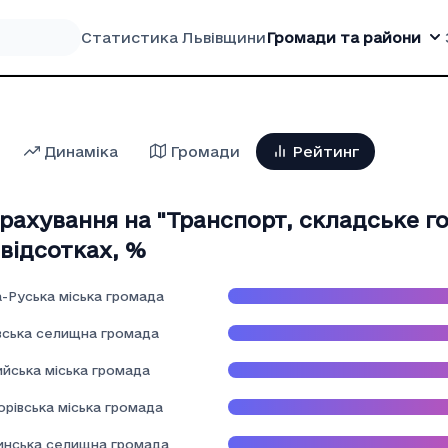
Статистика Львівщини
Громади та райони
Динаміка
Громади
Рейтинг
рахування на "Транспорт, складське г
 відсотках
,
%
а-Руська міська громада
вська селищна громада
ийська міська громада
орівська міська громада
инська селищна громада