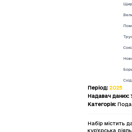
Щир
Вел
Пом
Тру
Сокі
Нов
Бор
Схі
Період
:
2025
Надавач даних
:
Категорія
:
Пода
Набір містить д
кур'єрська дiял