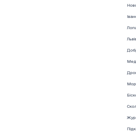
Нов
Іва
Лоп
Льві
Доб
Мед
Дро
Мор
Біск
Скол
Жур
Під