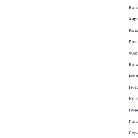
Бел
Хирі
Кра
Розв
Жур
Вел
Мед
Гні
Козі
Глин
Лоп
Бор