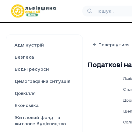
Повернутися
Адмінустрій
Безпека
Податкові на
Водні ресурси
Льві
Демографічна ситуація
Стр
Довкілля
Дро
Економіка
Шеп
Житловий фонд та
Соло
житлове будівництво