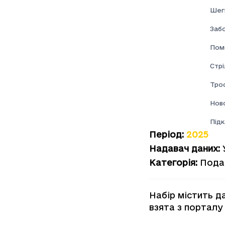
Шеги
Забо
Пом
Стрі
Тро
Нов
Під
Період
:
2025
Надавач даних
:
Категорія
:
Пода
Набір містить д
взята з порталу