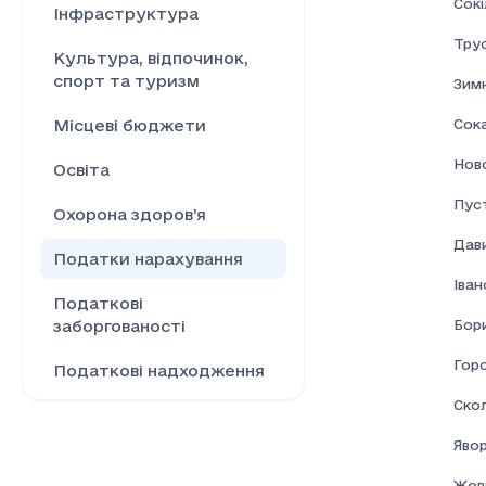
Сокі
Інфраструктура
Тру
Культура, відпочинок,
спорт та туризм
Зим
Сок
Місцеві бюджети
Нов
Освіта
Пус
Охорона здоров’я
Дави
Податки нарахування
Іва
Податкові
Бор
заборгованості
Гор
Податкові надходження
Скол
Ринок праці
Явор
Сільське господарство
Жовк