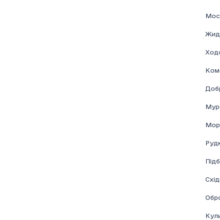
Мос
Жид
Ход
Ком
Доб
Мур
Мор
Рудк
Підб
Схі
Обр
Кул