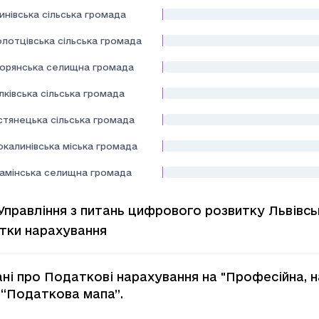
нівська сільська громада
лотцівська сільська громада
орянська селищна громада
лківська сільська громада
стянецька сільська громада
окалинівська міська громада
камінська селищна громада
Управління з питань цифрового розвитку Львівсь
тки нарахування
ані про Податкові нарахування на "Професiйна, н
 “Податкова мапа”.