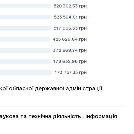
528 362.33
грн
523 564.61
грн
517 003.33
грн
425 629.64
грн
372 869.74
грн
178 632.96
грн
173 757.35
грн
кої обласної державної адміністрації
аукова та технiчна дiяльнiсть". Інформація