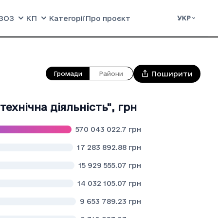
ЗОЗ
КП
Категорії
Про проєкт
УКР
Поширити
Громади
Райони
технiчна дiяльнiсть"
,
грн
570 043 022.7
грн
17 283 892.88
грн
15 929 555.07
грн
14 032 105.07
грн
9 653 789.23
грн