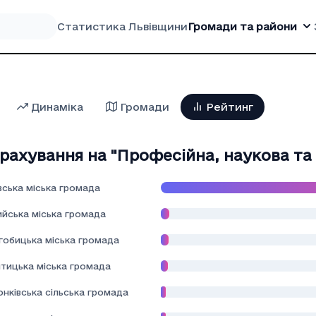
Статистика Львівщини
Громади та райони
Динаміка
Громади
Рейтинг
рахування на "Професiйна, наукова та 
вська міська громада
ийська міська громада
гобицька міська громада
тицька міська громада
нківська сільська громада