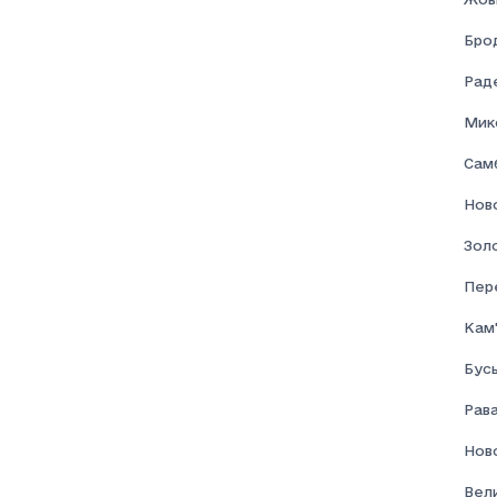
Соціальна допомога
Брод
Раде
Мик
Самб
Нов
Золо
Пер
Кам'
Бус
Рав
Нов
Вел