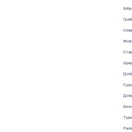
Бібр
Граб
Сла
Жов
Ста
Щир
Доб
Суд
Доб
Біск
Турк
Ралі