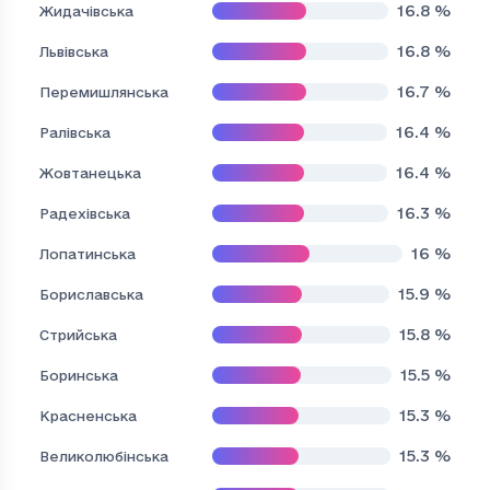
16.8
%
Жидачівська
16.8
%
Львівська
16.7
%
Перемишлянська
16.4
%
Ралівська
16.4
%
Жовтанецька
16.3
%
Радехівська
16
%
Лопатинська
15.9
%
Бориславська
15.8
%
Стрийська
15.5
%
Боринська
15.3
%
Красненська
15.3
%
Великолюбінська