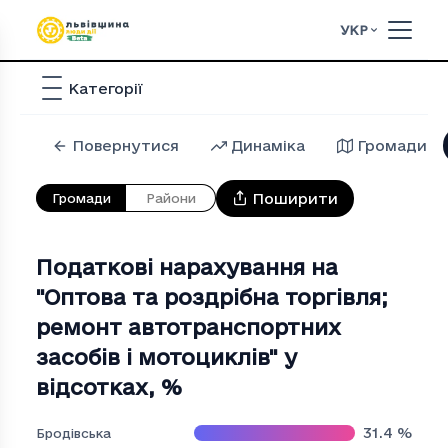
УКР
Категорії
Повернутися
Динаміка
Громади
Поширити
Громади
Райони
Податкові нарахування на
"Оптова та роздрiбна торгiвля;
ремонт автотранспортних
засобiв i мотоциклiв" у
відсотках
,
%
31.4
%
Бродівська