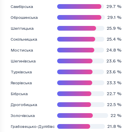
29.7
%
Самбірська
29.1
%
Оброшинська
25.9
%
Шептицька
25.4
%
Сокільницька
24.8
%
Мостиська
23.6
%
Шегинівська
23.6
%
Турківська
23.3
%
Яворівська
22.7
%
Бібрська
22.5
%
Дрогобицька
22
%
Золочівська
21.8
%
Грабовецько-Дулібівська