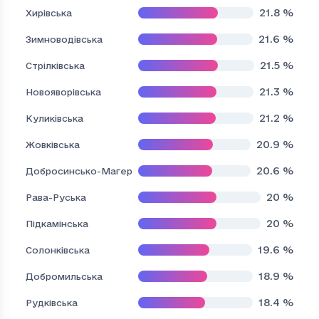
21.8
%
Хирівська
21.6
%
Зимноводівська
21.5
%
Стрілківська
21.3
%
Новояворівська
21.2
%
Куликівська
20.9
%
Жовківська
20.6
%
Добросинсько-Магерівська
20
%
Рава-Руська
20
%
Підкамінська
19.6
%
Солонківська
18.9
%
Добромильська
18.4
%
Рудківська