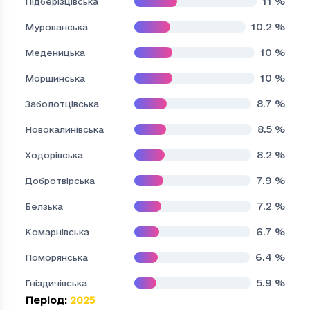
11
%
Підберізцівська
10.2
%
Мурованська
10
%
Меденицька
10
%
Моршинська
8.7
%
Заболотцівська
8.5
%
Новокалинівська
8.2
%
Ходорівська
7.9
%
Добротвірська
7.2
%
Белзька
6.7
%
Комарнівська
6.4
%
Поморянська
5.9
%
Гніздичівська
Період
:
2025