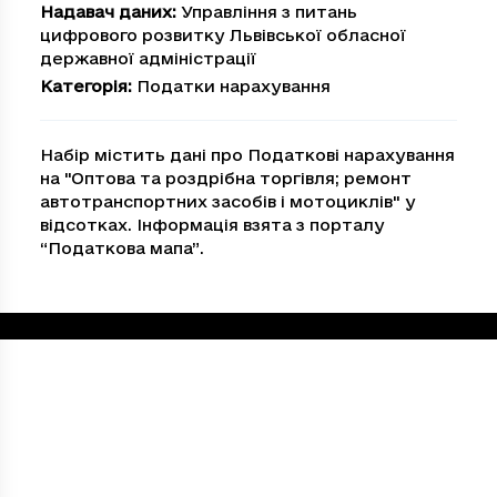
Надавач даних
:
Управління з питань
цифрового розвитку Львівської обласної
державної адміністрації
Категорія
:
Податки нарахування
Набір містить дані про Податкові нарахування
на "Оптова та роздрiбна торгiвля; ремонт
автотранспортних засобiв i мотоциклiв" у
відсотках. Інформація взята з порталу
“Податкова мапа”.
Loading...