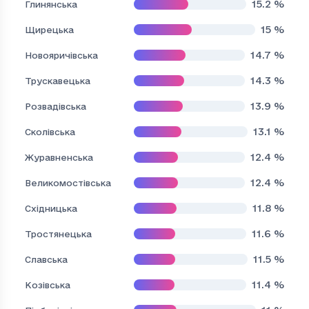
15.2
%
Глинянська
15
%
Щирецька
14.7
%
Новояричівська
14.3
%
Трускавецька
13.9
%
Розвадівська
13.1
%
Сколівська
12.4
%
Журавненська
12.4
%
Великомостівська
11.8
%
Східницька
11.6
%
Тростянецька
11.5
%
Славська
11.4
%
Козівська