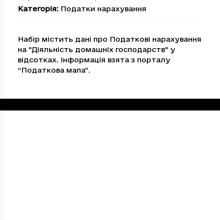
Категорія
:
Податки нарахування
Набір містить дані про Податкові нарахування
на "Дiяльнiсть домашнiх господарств" у
відсотках. Інформація взята з порталу
“Податкова мапа”.
Loading...