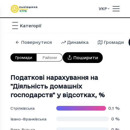
УКР
Категорії
Повернутися
Динаміка
Громади
Поширити
Громади
Райони
Податкові нарахування на
"Дiяльнiсть домашнiх
господарств" у відсотках
,
%
0.1
%
Стрілківська
0
%
Івано-Франківська
0
%
Рава-Руська