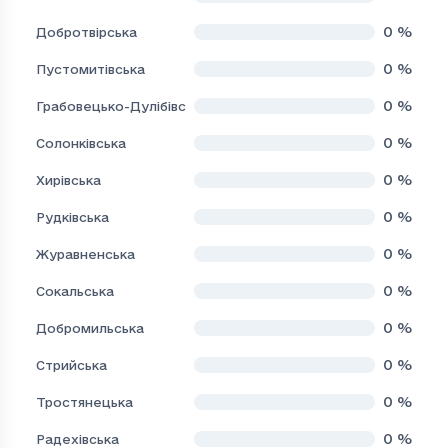
0
%
Добротвірська
0
%
Пустомитівська
0
%
Грабовецько-Дулібівська
0
%
Солонківська
0
%
Хирівська
0
%
Рудківська
0
%
Журавненська
0
%
Сокальська
0
%
Добромильська
0
%
Стрийська
0
%
Тростянецька
0
%
Радехівська