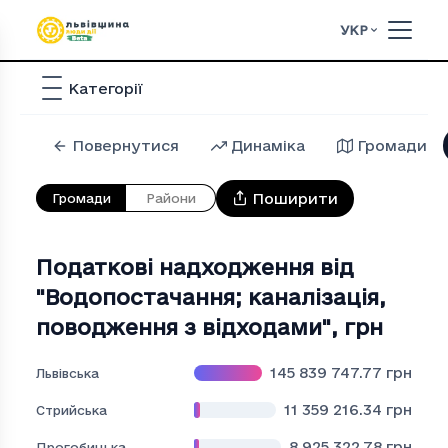
УКР
Категорії
Повернутися
Динаміка
Громади
Поширити
Громади
Райони
Податкові надходження від
"Водопостачання; каналiзацiя,
поводження з вiдходами"
,
грн
145 839 747.77
грн
Львівська
11 359 216.34
грн
Стрийська
8 925 322.78
грн
Дрогобицька