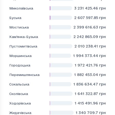
3 231 425.46
грн
Миколаївська
2 607 597.85
грн
Буська
2 399 616.63
грн
Мостиська
2 242 865.09
грн
Кам'янка-Бузька
2 010 238.41
грн
Пустомитівська
1 994 373.44
грн
Моршинська
1 972 421.76
грн
Городоцька
1 882 453.04
грн
Перемишлянська
1 836 634.47
грн
Сокальська
1 641 322.87
грн
Сколівська
1 415 491.96
грн
Ходорівська
1 340 709.7
грн
Жидачівська