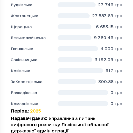
27 746
грн
Рудківська
27 583.89
грн
Жовтанецька
16 653.15
грн
Щирецька
9 380.46
грн
Великолюбінська
4 000
грн
Глинянська
3 192.09
грн
Сокільницька
617
грн
Козівська
300.88
грн
Заболотцівська
0
грн
Розвадівська
0
грн
Комарнівська
Період
:
2025
Надавач даних
:
Управління з питань
цифрового розвитку Львівської обласної
державної адміністрації