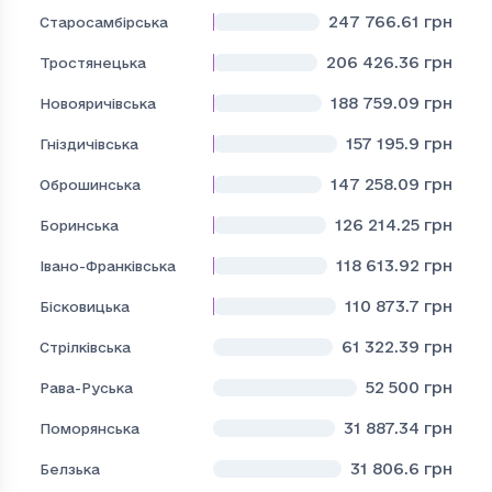
247 766.61
грн
Старосамбірська
206 426.36
грн
Тростянецька
188 759.09
грн
Новояричівська
157 195.9
грн
Гніздичівська
147 258.09
грн
Оброшинська
126 214.25
грн
Боринська
118 613.92
грн
Івано-Франківська
110 873.7
грн
Бісковицька
61 322.39
грн
Стрілківська
52 500
грн
Рава-Руська
31 887.34
грн
Поморянська
31 806.6
грн
Белзька