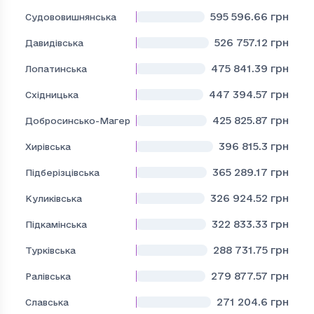
595 596.66
грн
Судововишнянська
526 757.12
грн
Давидівська
475 841.39
грн
Лопатинська
447 394.57
грн
Східницька
425 825.87
грн
Добросинсько-Магерівська
396 815.3
грн
Хирівська
365 289.17
грн
Підберізцівська
326 924.52
грн
Куликівська
322 833.33
грн
Підкамінська
288 731.75
грн
Турківська
279 877.57
грн
Ралівська
271 204.6
грн
Славська