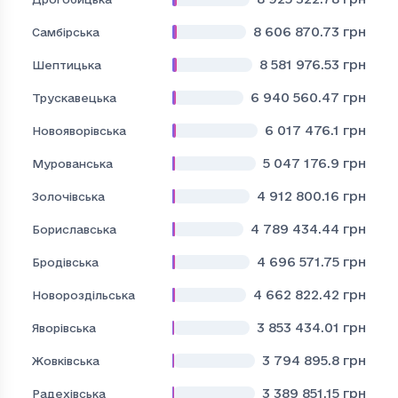
8 606 870.73
грн
Самбірська
8 581 976.53
грн
Шептицька
6 940 560.47
грн
Трускавецька
6 017 476.1
грн
Новояворівська
5 047 176.9
грн
Мурованська
4 912 800.16
грн
Золочівська
4 789 434.44
грн
Бориславська
4 696 571.75
грн
Бродівська
4 662 822.42
грн
Новороздільська
3 853 434.01
грн
Яворівська
3 794 895.8
грн
Жовківська
3 389 851.15
грн
Радехівська