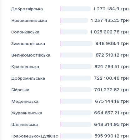
1 272 184.9
грн
Добротвірська
1 237 435.25
грн
Новокалинівська
1 025 602.78
грн
Солонківська
946 908.4
грн
Зимноводівська
872 319.12
грн
Великомостівська
824 784.51
грн
Красненська
722 100.48
грн
Добромильська
701 272.82
грн
Бібрська
675 144.18
грн
Меденицька
664 837.21
грн
Журавненська
648 314.95
грн
Шегинівська
595 990.12
грн
Грабовецько-Дулібівська