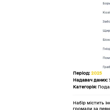
Бор
Козі
Забо
Щир
Біск
Гні
Пом
Граб
Період
:
2025
Надавач даних
:
Категорія
:
Пода
Набір містить і
громади за певн