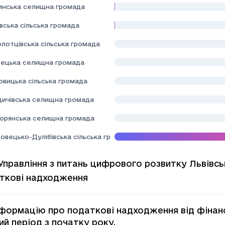
инська селищна громада
вська сільська громада
лотцівська сільська громада
ецька селищна громада
овицька сільська громада
здичівська селищна громада
орянська селищна громада
овецько-Дулібівська сільська громада
Управління з питань цифрового розвитку Львівсь
ткові надходження
нформацію про податкові надходження від фінанс
ий період з початку року.