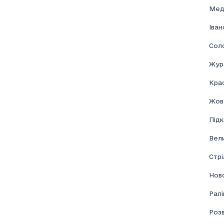
Мед
Іва
Соло
Жур
Кра
Жов
Під
Вел
Стрі
Нов
Ралі
Розв