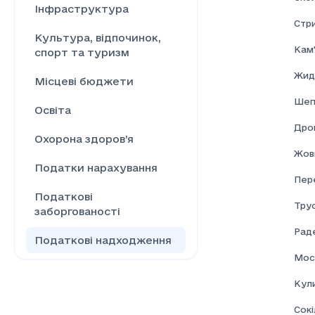
Інфраструктура
Стр
Культура, відпочинок,
Кам'
спорт та туризм
Жид
Місцеві бюджети
Шеп
Освіта
Дро
Охорона здоров’я
Жовк
Податки нарахування
Пер
Податкові
Тру
заборгованості
Раде
Податкові надходження
Мос
Ринок праці
Кул
Сільське господарство
Сокі