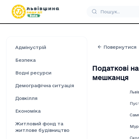
Повернутися
Адмінустрій
Безпека
Податкові на
Водні ресурси
мешканця
Демографічна ситуація
Льві
Довкілля
Пус
Економіка
Самб
Житловий фонд та
Мур
житлове будівництво
Скол