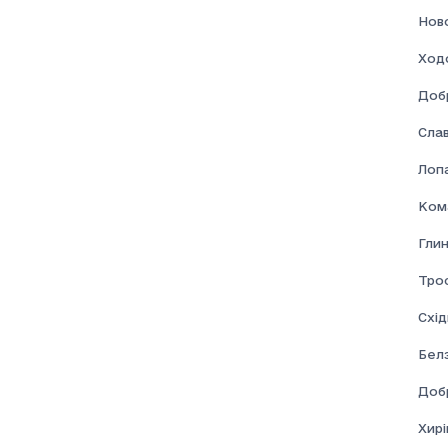
Нов
Ход
Доб
Сла
Лоп
Ком
Глин
Тро
Схі
Бел
Доб
Хирі