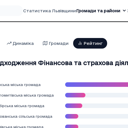
Статистика Львівщини
Громади та райони
Динаміка
Громади
Рейтинг
дходження Фiнансова та страхова дiяль
вська міська громада
томитівська міська громада
ірська міська громада
ованська сільська громада
івська міська громада