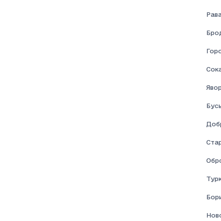
Соціальна допомога
Рав
Брод
Гор
Сок
Явор
Бус
Доб
Ста
Обр
Турк
Бор
Нов