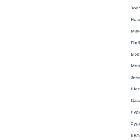
Золо
Нов
Мик
Підб
Бібр
Мор
Зим
Шеги
Дави
Рудк
Суд
Вел