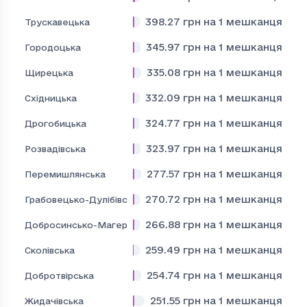
398.27
грн на 1 мешканця
Трускавецька
345.97
грн на 1 мешканця
Городоцька
335.08
грн на 1 мешканця
Щирецька
332.09
грн на 1 мешканця
Східницька
324.77
грн на 1 мешканця
Дрогобицька
323.97
грн на 1 мешканця
Розвадівська
277.57
грн на 1 мешканця
Перемишлянська
270.72
грн на 1 мешканця
Грабовецько-Дулібівська
266.88
грн на 1 мешканця
Добросинсько-Магерівська
259.49
грн на 1 мешканця
Сколівська
254.74
грн на 1 мешканця
Добротвірська
251.55
грн на 1 мешканця
Жидачівська