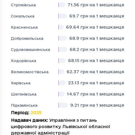
71.56
грн на 1 мешканця
Стрілківська
69.7
грн на 1 мешканця
Сокальська
69.64
грн на 1 мешканця
Красненська
68.9
грн на 1 мешканця
Добромильська
68.2
грн на 1 мешканця
Судововишнянська
68.15
грн на 1 мешканця
Ходорівська
62.37
грн на 1 мешканця
Великомостівська
23.13
грн на 1 мешканця
Хирівська
14.67
грн на 1 мешканця
Шегинівська
9.21
грн на 1 мешканця
Підкамінська
Період
:
2025
Надавач даних
:
Управління з питань
цифрового розвитку Львівської обласної
державної адміністрації