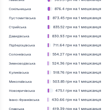
876.4
грн на 1 мешканця
Сокільницька
873.45
грн на 1 мешканця
Пустомитівська
835.52
грн на 1 мешканця
Стрийська
830.93
грн на 1 мешканця
Давидівська
711.64
грн на 1 мешканця
Підберізцівська
554.27
грн на 1 мешканця
Солонківська
524.36
грн на 1 мешканця
Зимноводівська
518.76
грн на 1 мешканця
Куликівська
503.85
грн на 1 мешканця
Миколаївська
475.1
грн на 1 мешканця
Новояричівська
430.66
грн на 1 мешканця
Івано-Франківська
419.39
грн на 1 мешканця
Славська