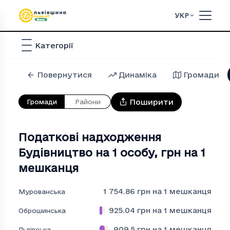
УКР
Категорії
Повернутися
Динаміка
Громади
Поширити
Громади
Райони
Податкові надходження
Будiвництво на 1 особу
,
грн на 1
мешканця
1 754.86
грн на 1 мешканця
Мурованська
925.04
грн на 1 мешканця
Оброшинська
909.5
грн на 1 мешканця
Львівська