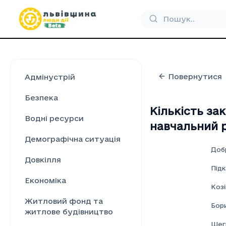
Повернутися
Адмінустрій
Безпека
Кількість за
Водні ресурси
навчальний р
Демографічна ситуація
Доб
Довкілля
Під
Економіка
Козі
Житловий фонд та
Бор
житлове будівництво
Шеги