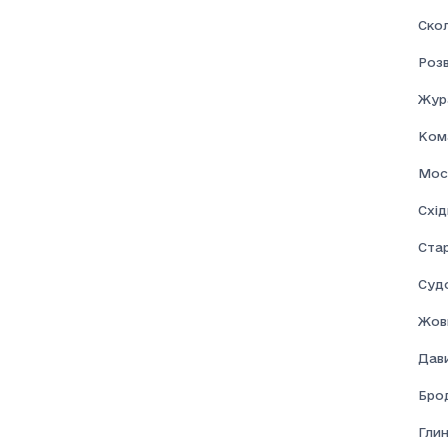
Скол
Розв
Жур
Ком
Мос
Схі
Ста
Суд
Жовк
Дави
Брод
Глин