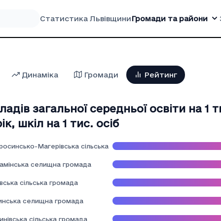
Статистика Львівщини
Громади та райони
Динаміка
Громади
Рейтинг
кладів загальної середньої освіти на 1 
ік
,
шкіл на 1 тис. осіб
росинсько-Магерівська сільська громада
камінська селищна громада
вська сільська громада
инська селищна громада
нівська сільська громада