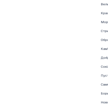
Вел
Кра
Мор
Стр
Обр
Кам'
Доб
Сокі
Пус
Самб
Бор
Нов