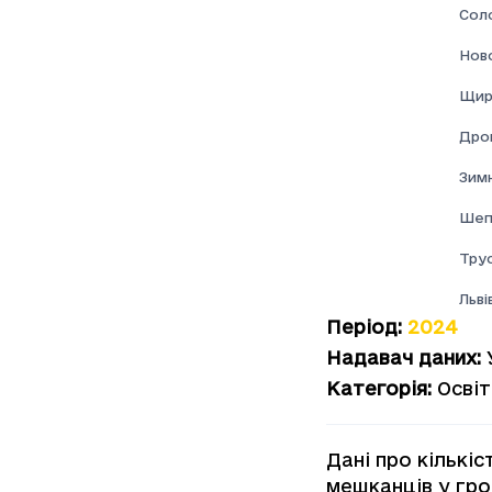
Соло
Нов
Щир
Дро
Зим
Шеп
Тру
Льві
Період
:
2024
Надавач даних
:
Категорія
:
Освіт
Дані про кількі
мешканців у гро