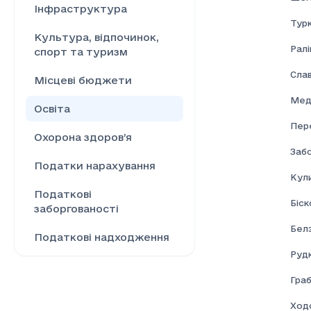
Інфраструктура
Турк
Культура, відпочинок,
Ралі
спорт та туризм
Сла
Місцеві бюджети
Мед
Освіта
Пер
Охорона здоров’я
Забо
Податки нарахування
Кул
Податкові
Біск
заборгованості
Бел
Податкові надходження
Рудк
Ринок праці
Граб
Сільське господарство
Ход