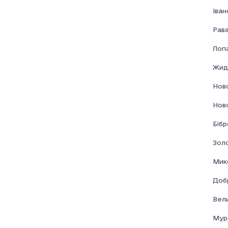
Іва
Рав
Лоп
Жид
Нов
Нов
Бібр
Золо
Мик
Доб
Вел
Мур