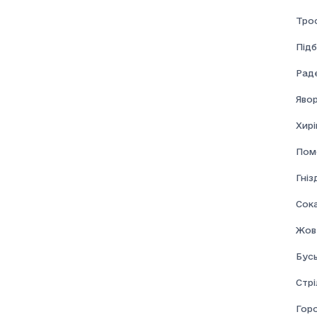
Соціальна допомога
Тро
Підб
Раде
Явор
Хирі
Пом
Гні
Сок
Жов
Бус
Стрі
Гор