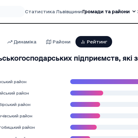
Статистика Львівщини
Громади та райони
Динаміка
Райони
Рейтинг
льськогосподарських підприємств, які 
вський район
ийський район
бірський район
очівський район
гобицький район