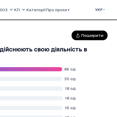
ЗОЗ
КП
Категорії
Про проєкт
УКР
Поширити
здійснюють свою діяльність в
86
од
20
од
18
од
18
од
16
од