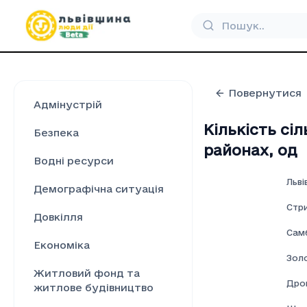
Повернутися
Адмінустрій
Кількість сі
Безпека
районах
,
од
Водні ресурси
Льві
Демографічна ситуація
Стр
Довкілля
Сам
Економіка
Зол
Житловий фонд та
Дро
житлове будівництво