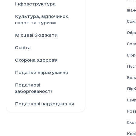
Інфраструктура
Іва
Культура, відпочинок,
Сокі
спорт та туризм
Обр
Місцеві бюджети
Соло
Освіта
Бібр
Охорона здоров’я
Пус
Податки нарахування
Вел
Податкові
Підб
заборгованості
Щир
Податкові надходження
Розв
Ринок праці
Скол
Сільське господарство
Козі