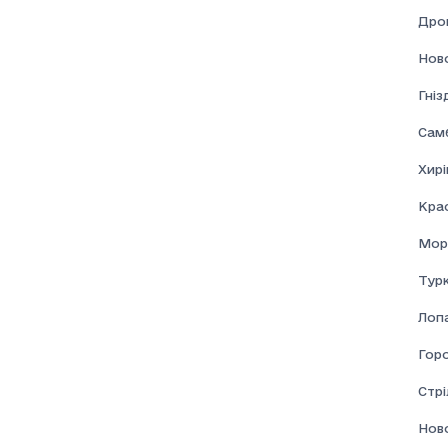
Дро
Нов
Гні
Самб
Хирі
Кра
Мор
Турк
Лоп
Гор
Стрі
Нов