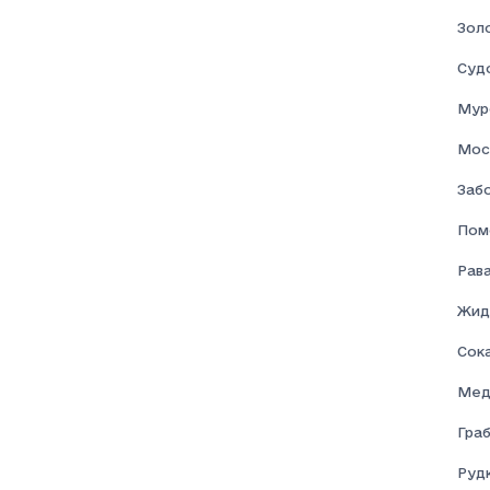
Золо
Суд
Мур
Мос
Забо
Пом
Рав
Жид
Сок
Мед
Граб
Рудк