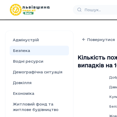
Повернутися
Адмінустрій
Безпека
Кількість по
Водні ресурси
випадків на 
Демографічна ситуація
Доб
Довкілля
Дави
Економіка
Кул
Житловий фонд та
Бел
житлове будівництво
Жовк