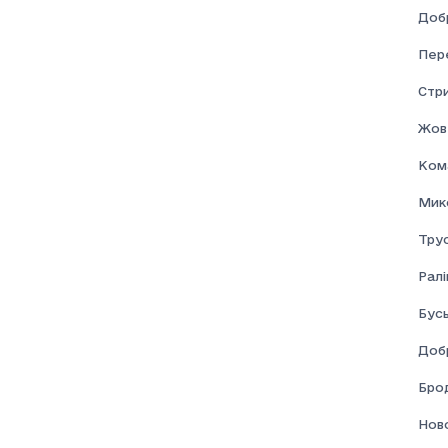
Доб
Пер
Стр
Жов
Ком
Мик
Тру
Ралі
Бус
Доб
Брод
Нов