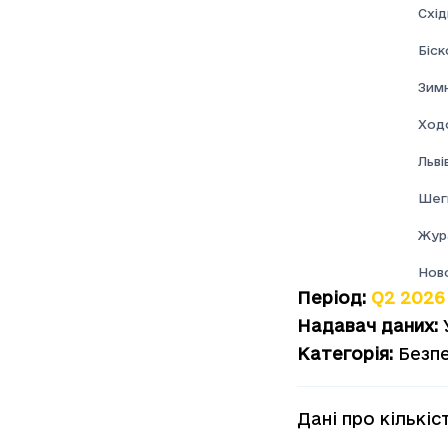
Схі
Біск
Зим
Ход
Льві
Шеги
Жур
Нов
Період
:
Q2 2026
Надавач даних
:
Категорія
:
Безп
Дані про кількі