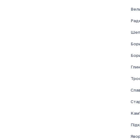
Соціальна допомога
Вел
Раде
Шеп
Бор
Бор
Глин
Тро
Сла
Ста
Кам'
Під
Явор