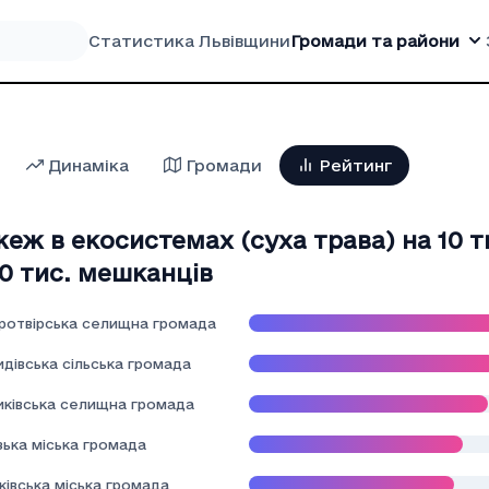
Статистика Львівщини
Громади та райони
Динаміка
Громади
Рейтинг
жеж в екосистемах (суха трава) на 10 
10 тис. мешканців
ротвірська селищна громада
дівська сільська громада
иківська селищна громада
зька міська громада
івська міська громада