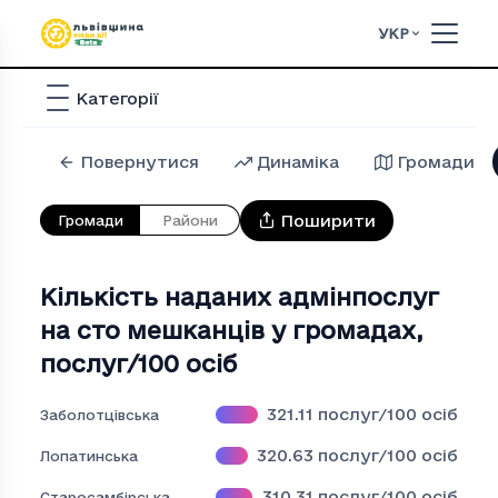
УКР
Категорії
Повернутися
Динаміка
Громади
Поширити
Громади
Райони
Кількість наданих адмінпослуг
на сто мешканців у громадах
,
послуг/100 осіб
321.11
послуг/100 осіб
Заболотцівська
320.63
послуг/100 осіб
Лопатинська
310.31
послуг/100 осіб
Старосамбірська