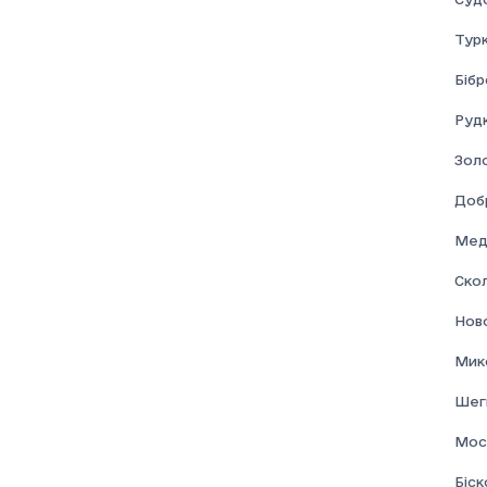
Соціальна допомога
Турк
Бібр
Рудк
Золо
Доб
Мед
Скол
Нов
Мик
Шеги
Мос
Біск