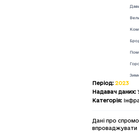
Дави
Вел
Ком
Брод
Пом
Гор
Зим
Період
:
2023
Надавач даних
:
Категорія
:
Інфр
Дані про спромо
впроваджувати ц