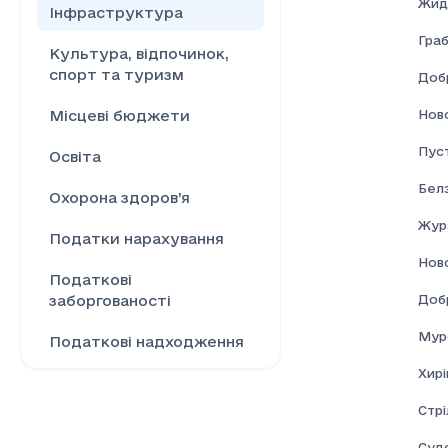
Жид
Інфраструктура
Граб
Культура, відпочинок,
спорт та туризм
Доб
Нов
Місцеві бюджети
Пус
Освіта
Бел
Охорона здоров’я
Жур
Податки нарахування
Нов
Податкові
Доб
заборгованості
Мур
Податкові надходження
Хирі
Ринок праці
Стрі
Сільське господарство
Суд