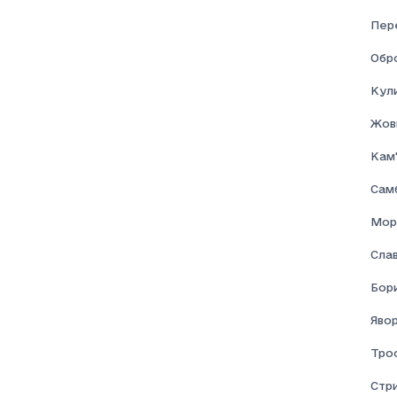
Пер
Обр
Кул
Жовк
Кам'
Самб
Мор
Сла
Бор
Явор
Тро
Стр