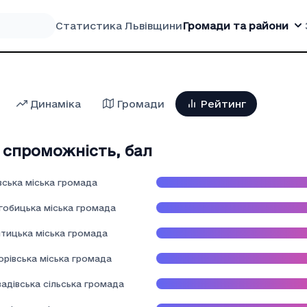
Статистика Львівщини
Громади та райони
Динаміка
Громади
Рейтинг
а спроможність
,
бал
вська міська громада
гобицька міська громада
тицька міська громада
орівська міська громада
адівська сільська громада