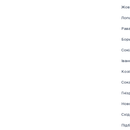
Жов
Лоп
Рав
Бор
Сокі
Іва
Козі
Сок
Гні
Нов
Схі
Підб