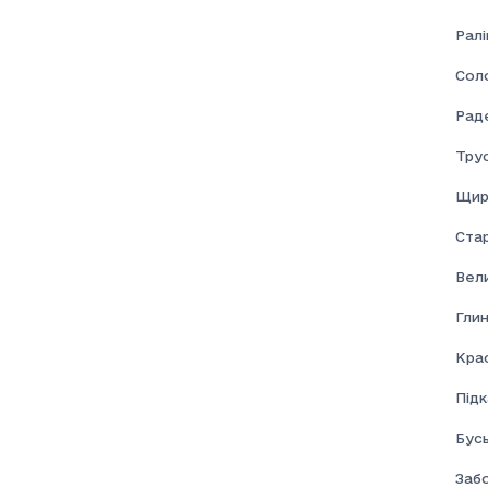
Ралі
Соло
Раде
Тру
Щир
Ста
Вел
Глин
Кра
Під
Бус
Забо