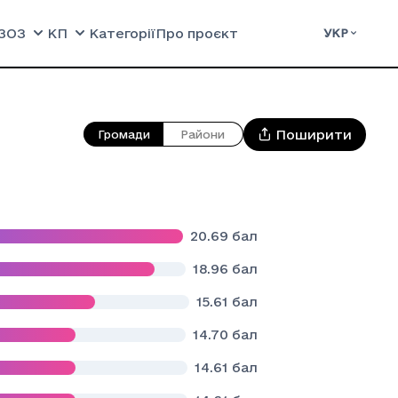
ЗОЗ
КП
Категорії
Про проєкт
УКР
Поширити
Громади
Райони
20.69
бал
18.96
бал
15.61
бал
14.70
бал
14.61
бал