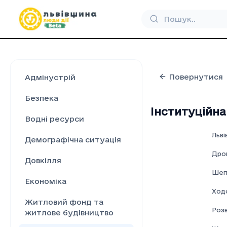
Повернутися
Адмінустрій
Безпека
Інституційн
Водні ресурси
Льві
Демографічна ситуація
Дро
Довкілля
Шеп
Економіка
Ход
Житловий фонд та
Розв
житлове будівництво